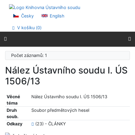
Přejít na obsah
Přejít na menu
Prohlášení o webové přístupnosti
Česky
English
V košíku (
0
)
Počet záznamů: 1
Nález Ústavního soudu I. ÚS
1506/13
Věcné
Nález Ústavního soudu I. ÚS 1506/13
téma
Druh
Soubor předmětových hesel
soub.
Odkazy
(23) - ČLÁNKY