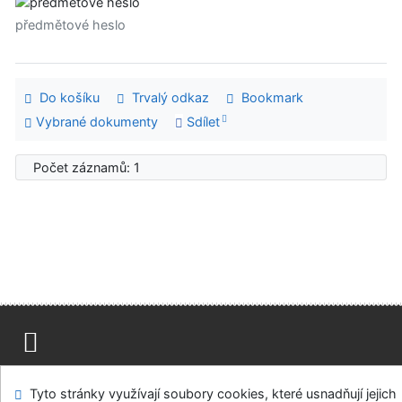
předmětové heslo
Do košíku
Trvalý odkaz
Bookmark
Vybrané dokumenty
Sdílet
Počet záznamů: 1
Mapa stránek
Přístupnost
Soukromí
Tyto stránky využívají soubory cookies, které usnadňují jejich
Modul OpenSearch
Napište nám
Nastavení cookies