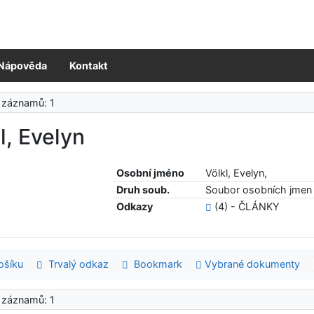
Nápověda
Kontakt
 záznamů: 1
l, Evelyn
Osobní jméno
Völkl, Evelyn,
Druh soub.
Soubor osobních jmen 
Odkazy
(4) - ČLÁNKY
šíku
Trvalý odkaz
Bookmark
Vybrané dokumenty
 záznamů: 1