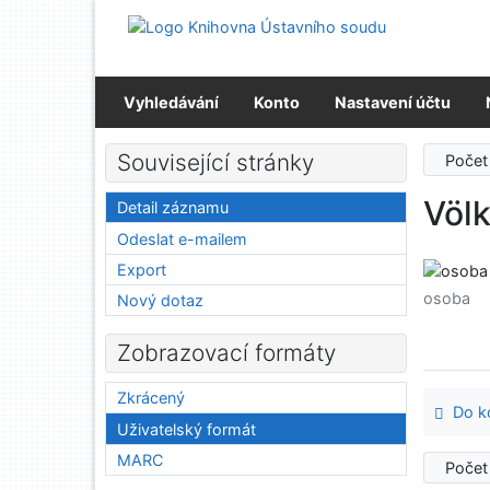
Přejít na obsah
Přejít na menu
Prohlášení o webové přístupnosti
Vyhledávání
Konto
Nastavení účtu
Související stránky
Počet
Völk
Detail záznamu
Odeslat e-mailem
Export
osoba
Nový dotaz
Zobrazovací formáty
Zkrácený
Do ko
Uživatelský formát
MARC
Počet