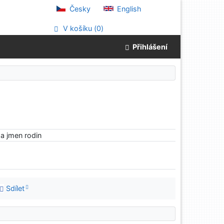
Česky
English
V košíku (
0
)
Přihlášení
a jmen rodin
Sdílet