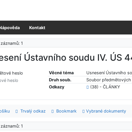
Nápověda
Kontakt
 záznamů: 1
esení Ústavního soudu IV. ÚS 
Věcné téma
Usnesení Ústavního s
Druh soub.
Soubor předmětových 
ové heslo
Odkazy
(38) - ČLÁNKY
šíku
Trvalý odkaz
Bookmark
Vybrané dokumenty
 záznamů: 1