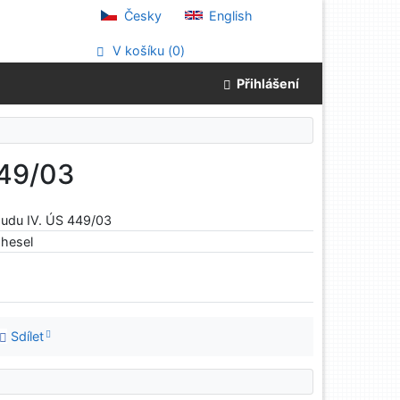
Česky
English
V košíku (
0
)
Přihlášení
449/03
oudu IV. ÚS 449/03
hesel
Sdílet