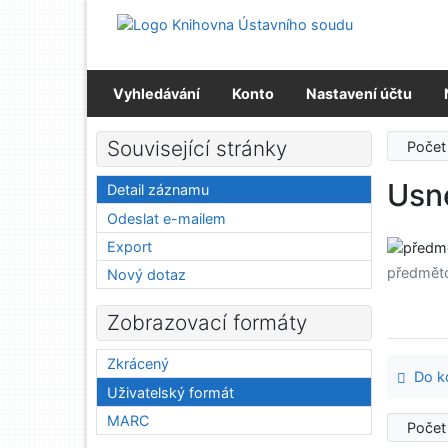
Přejít na obsah
Přejít na menu
Prohlášení o webové přístupnosti
Vyhledávání
Konto
Nastavení účtu
Související stránky
Počet
Usn
Detail záznamu
Odeslat e-mailem
Export
předmět
Nový dotaz
Zobrazovací formáty
Zkrácený
Do ko
Uživatelský formát
MARC
Počet