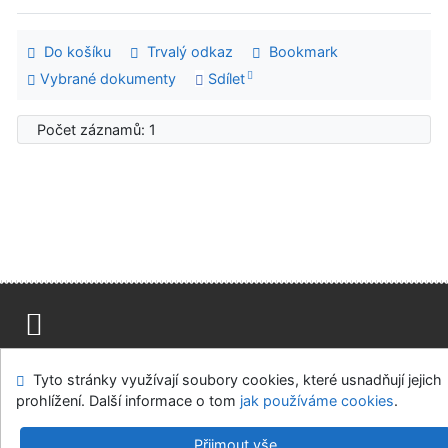
Do košíku
Trvalý odkaz
Bookmark
Vybrané dokumenty
Sdílet
Počet záznamů: 1
Mapa stránek
Přístupnost
Soukromí
Tyto stránky využívají soubory cookies, které usnadňují jejich
Modul OpenSearch
Napište nám
Nastavení cookies
prohlížení. Další informace o tom
jak používáme cookies
.
Ústavní soud, IČO: 48513687, se sídlem Joštova 625/8,
Přijmout vše