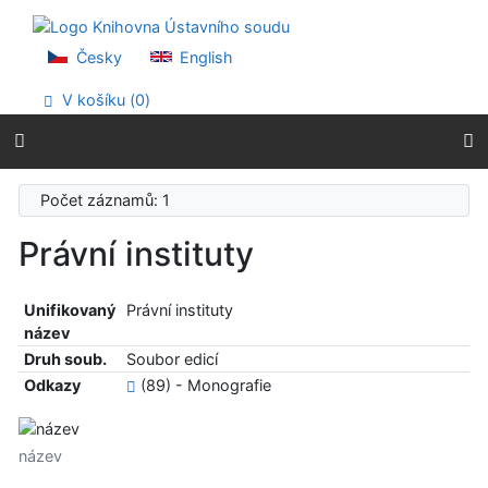
Přejít na obsah
Přejít na menu
Prohlášení o webové přístupnosti
Česky
English
V košíku (
0
)
Počet záznamů: 1
Právní instituty
Unifikovaný
Právní instituty
název
Druh soub.
Soubor edicí
Odkazy
(89) - Monografie
název