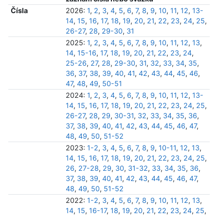
Čísla
2026:
1
,
2
,
3
,
4
,
5
,
6
,
7
,
8
,
9
,
10
,
11
,
12
,
13-
14
,
15
,
16
,
17
,
18
,
19
,
20
,
21
,
22
,
23
,
24
,
25
,
26-27
,
28
,
29-30
,
31
2025:
1
,
2
,
3
,
4
,
5
,
6
,
7
,
8
,
9
,
10
,
11
,
12
,
13
,
14
,
15-16
,
17
,
18
,
19
,
20
,
21
,
22
,
23
,
24
,
25-26
,
27
,
28
,
29-30
,
31
,
32
,
33
,
34
,
35
,
36
,
37
,
38
,
39
,
40
,
41
,
42
,
43
,
44
,
45
,
46
,
47
,
48
,
49
,
50-51
2024:
1
,
2
,
3
,
4
,
5
,
6
,
7
,
8
,
9
,
10
,
11
,
12
,
13-
14
,
15
,
16
,
17
,
18
,
19
,
20
,
21
,
22
,
23
,
24
,
25
,
26-27
,
28
,
29
,
30-31
,
32
,
33
,
34
,
35
,
36
,
37
,
38
,
39
,
40
,
41
,
42
,
43
,
44
,
45
,
46
,
47
,
48
,
49
,
50
,
51-52
2023:
1-2
,
3
,
4
,
5
,
6
,
7
,
8
,
9
,
10-11
,
12
,
13
,
14
,
15
,
16
,
17
,
18
,
19
,
20
,
21
,
22
,
23
,
24
,
25
,
26
,
27-28
,
29
,
30
,
31-32
,
33
,
34
,
35
,
36
,
37
,
38
,
39
,
40
,
41
,
42
,
43
,
44
,
45
,
46
,
47
,
48
,
49
,
50
,
51-52
2022:
1-2
,
3
,
4
,
5
,
6
,
7
,
8
,
9
,
10
,
11
,
12
,
13
,
14
,
15
,
16-17
,
18
,
19
,
20
,
21
,
22
,
23
,
24
,
25
,