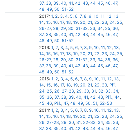
37
,
38
,
39
,
40
,
41
,
42
,
43
,
44
,
45
,
46
,
47
,
48
,
49
,
50
,
51-52
2017:
1
,
2
,
3
,
4
,
5
,
6
,
7
,
8
,
9
,
10
,
11
,
12
,
13
,
14
,
15
,
16
,
17
,
18
,
19
,
20
,
21
,
22
,
23
,
24
,
25
,
26-27
,
28
,
29
,
30
,
31-32
,
33
,
34
,
35
,
36
,
37
,
38
,
39
,
40
,
41
,
42
,
43
,
44
,
45
,
46
,
47
,
48
,
49
,
50
,
51-52
2016:
1
,
2
,
3
,
4
,
5
,
6
,
7
,
8
,
9
,
10
,
11
,
12
,
13
,
14
,
15
,
16
,
17
,
18
,
19
,
20
,
21
,
22
,
23
,
24
,
25
,
26-27
,
28
,
29
,
30
,
31-32
,
33
,
34
,
35
,
36
,
37
,
38
,
39
,
40
,
41
,
42
,
43
,
44
,
45
,
46
,
47
,
48
,
49
,
50
,
51-52
2015:
1-2
,
3
,
4
,
5
,
6
,
7
,
8
,
9
,
10
,
11
,
12
,
13
,
14
,
15
,
16
,
17
,
18
,
19
,
20
,
21
,
22
,
23
,
Příl.
,
24
,
25
,
26
,
27-28
,
29
,
30
,
31
,
32-33
,
34
,
35
,
36
,
37
,
38
,
39
,
40
,
41
,
42
,
43
,
Příl.
,
44
,
45
,
46
,
Příl.
,
47
,
48
,
49
,
50
,
51
,
52-53
2014:
1
,
2
,
3
,
4
,
5
,
6
,
7
,
8
,
9
,
10
,
11
,
12
,
13
,
14
,
15
,
16
,
17
,
18
,
19
,
20
,
21
,
22
,
23
,
24
,
25
,
26
,
27-28
,
29
,
30
,
31
,
32-33
,
34
,
35
,
36
,
37
,
38
,
39
,
40
,
41
,
42
,
43
,
44
,
45
,
46
,
47
,