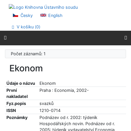
Přejít na obsah
Přejít na menu
Prohlášení o webové přístupnosti
Česky
English
V košíku (
0
)
Počet záznamů: 1
Ekonom
Údaje o názvu
Ekonom
První
Praha : Economia, 2002-
nakladatel
Fyz.popis
svazků
ISSN
1210-0714
Poznámky
Podnázev od r. 2002: týdeník
Hospodářských novin. Podnázev od r.
2005: týdeník vydavatelství Economia