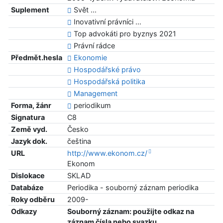
Suplement
Svět ...
Inovativní právníci ...
Top advokáti pro byznys 2021
Právní rádce
Předmět.hesla
Ekonomie
Hospodářské právo
Hospodářská politika
Management
Forma, žánr
periodikum
Signatura
C8
Země vyd.
Česko
Jazyk dok.
čeština
URL
http://www.ekonom.cz/
Ekonom
Dislokace
SKLAD
Databáze
Periodika - souborný záznam periodika
Roky odběru
2009-
Odkazy
Souborný záznam: použijte odkaz na
záznam čísla nebo svazku