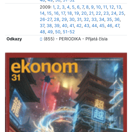
2009:
1
,
2
,
3
,
4
,
5
,
6
,
7
,
8
,
9
,
10
,
11
,
12
,
13
,
14
,
15
,
16
,
17
,
18
,
19
,
20
,
21
,
22
,
23
,
24
,
25
,
26-27
,
28
,
29
,
30
,
31
,
32
,
33
,
34
,
35
,
36
,
37
,
38
,
39
,
40
,
41
,
42
,
43
,
44
,
45
,
46
,
47
,
48
,
49
,
50
,
51-52
Odkazy
(855) - PERIODIKA - Přijatá čísla