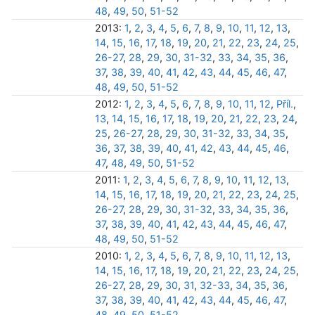
48
,
49
,
50
,
51-52
2013:
1
,
2
,
3
,
4
,
5
,
6
,
7
,
8
,
9
,
10
,
11
,
12
,
13
,
14
,
15
,
16
,
17
,
18
,
19
,
20
,
21
,
22
,
23
,
24
,
25
,
26-27
,
28
,
29
,
30
,
31-32
,
33
,
34
,
35
,
36
,
37
,
38
,
39
,
40
,
41
,
42
,
43
,
44
,
45
,
46
,
47
,
48
,
49
,
50
,
51-52
2012:
1
,
2
,
3
,
4
,
5
,
6
,
7
,
8
,
9
,
10
,
11
,
12
,
Příl.
,
13
,
14
,
15
,
16
,
17
,
18
,
19
,
20
,
21
,
22
,
23
,
24
,
25
,
26-27
,
28
,
29
,
30
,
31-32
,
33
,
34
,
35
,
36
,
37
,
38
,
39
,
40
,
41
,
42
,
43
,
44
,
45
,
46
,
47
,
48
,
49
,
50
,
51-52
2011:
1
,
2
,
3
,
4
,
5
,
6
,
7
,
8
,
9
,
10
,
11
,
12
,
13
,
14
,
15
,
16
,
17
,
18
,
19
,
20
,
21
,
22
,
23
,
24
,
25
,
26-27
,
28
,
29
,
30
,
31-32
,
33
,
34
,
35
,
36
,
37
,
38
,
39
,
40
,
41
,
42
,
43
,
44
,
45
,
46
,
47
,
48
,
49
,
50
,
51-52
2010:
1
,
2
,
3
,
4
,
5
,
6
,
7
,
8
,
9
,
10
,
11
,
12
,
13
,
14
,
15
,
16
,
17
,
18
,
19
,
20
,
21
,
22
,
23
,
24
,
25
,
26-27
,
28
,
29
,
30
,
31
,
32-33
,
34
,
35
,
36
,
37
,
38
,
39
,
40
,
41
,
42
,
43
,
44
,
45
,
46
,
47
,
48
,
49
,
50
,
51-52