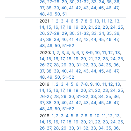
26
,
27-28
,
29
,
30
,
31-32
,
33
,
34
,
35
,
36
,
37
,
38
,
39
,
40
,
41
,
42
,
43
,
44
,
45
,
46
,
47
,
48
,
49
,
50
,
51
2021:
1-2
,
3
,
4
,
6
,
5
,
7
,
8
,
9-10
,
11
,
12
,
13
,
14
,
15
,
16
,
17
,
18
,
19
,
20
,
21
,
22
,
23
,
24
,
25
,
26
,
27-28
,
29
,
30
,
31-32
,
33
,
34
,
35
,
36
,
37
,
38
,
39
,
40
,
41
,
42
,
43
,
44
,
45
,
46
,
47
,
48
,
49
,
50
,
51-52
2020:
1
,
2
,
3
,
4
,
5
,
6
,
7
,
8-9
,
10
,
11
,
12
,
13
,
14
,
15
,
16
,
17
,
18
,
19
,
20
,
21
,
22
,
23
,
24
,
25
,
26-27
,
28
,
29
,
30
,
31-32
,
33
,
34
,
35
,
36
,
37
,
38
,
39
,
40
,
41
,
42
,
43
,
44
,
45
,
46
,
47
,
48
,
49
,
50
,
51-52
2019:
1
,
2
,
3
,
4
,
5
,
6
,
7-8
,
9
,
10
,
11
,
12
,
13
,
14
,
15
,
16
,
17
,
18
,
19
,
20
,
21
,
22
,
23
,
24
,
25
,
26-27
,
28
,
29
,
30
,
31-32
,
33
,
34
,
35
,
36
,
37
,
38
,
39
,
40
,
41
,
42
,
43
,
44
,
45
,
46
,
47
,
48
,
49
,
50
,
51-52
2018:
1
,
2
,
3
,
4
,
5
,
6
,
7
,
8
,
9
,
10
,
11
,
12
,
13
,
14
,
15
,
16
,
17
,
18
,
19
,
20
,
21
,
22
,
23
,
24
,
25
,
26-27
,
28
,
29
,
30
,
31-32
,
33
,
34
,
35
,
36
,