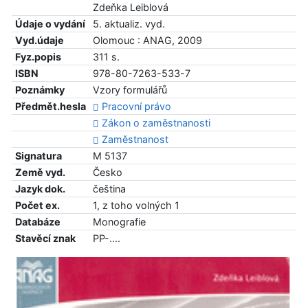
Zdeňka Leiblová
Údaje o vydání
5. aktualiz. vyd.
Vyd.údaje
Olomouc : ANAG, 2009
Fyz.popis
311 s.
ISBN
978-80-7263-533-7
Poznámky
Vzory formulářů
Předmět.hesla
Pracovní právo
Zákon o zaměstnanosti
Zaměstnanost
Signatura
M 5137
Země vyd.
Česko
Jazyk dok.
čeština
Počet ex.
1, z toho volných 1
Databáze
Monografie
Stavěcí znak
PP-....