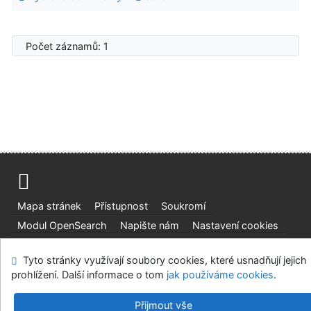
Počet záznamů: 1
Mapa stránek
Přístupnost
Soukromí
Modul OpenSearch
Napište nám
Nastavení cookies
Ústavní soud, IČO: 48513687, se sídlem Joštova 625/8,
Tyto stránky využívají soubory cookies, které usnadňují jejich
660 83 Brno
prohlížení. Další informace o tom
jak používáme cookies
.
©1993-2026
IPAC
v.4.8.63a
-
Cosmotron Bohemia, s.r.o.
Přijmout vše