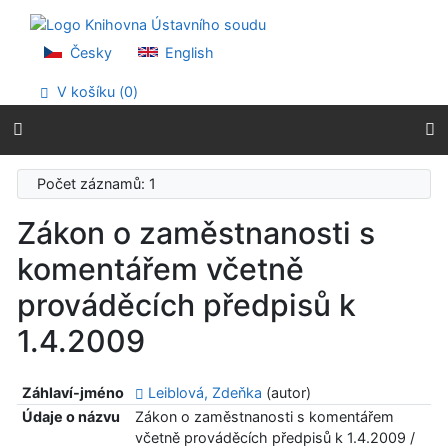
Přejít na obsah
Přejít na menu
Prohlášení o webové přístupnosti
Česky
English
V košíku (
0
)
Počet záznamů: 1
Zákon o zaměstnanosti s
komentářem včetně
prováděcích předpisů k
1.4.2009
Záhlaví-jméno
Leiblová, Zdeňka
(autor)
Údaje o názvu
Zákon o zaměstnanosti s komentářem
včetně prováděcích předpisů k 1.4.2009 /