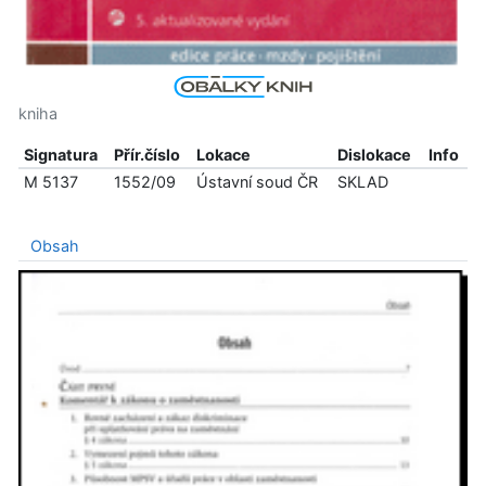
kniha
Signatura
Přír.číslo
Lokace
Dislokace
Info
M 5137
1552/09
Ústavní soud ČR
SKLAD
Obsah