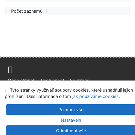
Počet záznamů: 1
Mapa stránek
Přístupnost
Soukromí
Modul OpenSearch
Napište nám
Nastavení cookies
Tyto stránky využívají soubory cookies, které usnadňují jejich
prohlížení. Další informace o tom
jak používáme cookies
.
Ústavní soud, IČO: 48513687, se sídlem Joštova 625/8,
660 83 Brno
Přijmout vše
©1993-2026
IPAC
v.4.8.63a
-
Cosmotron Bohemia, s.r.o.
Nastavení
Odmítnout vše