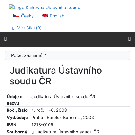
Přejít na obsah
Přejít na menu
Prohlášení o webové přístupnosti
Česky
English
V košíku (
0
)
Počet záznamů: 1
Judikatura Ústavního
soudu ČR
Údaje o
Judikatura Ústavního soudu ČR
názvu
Roč., číslo
4. roč., 1-6, 2003
Vyd.údaje
Praha : Eurolex Bohemia, 2003
ISSN
1213-0109
Souborný
Judikatura Ústavního soudu ČR