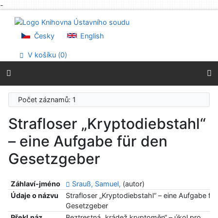
-
Přejít na obsah
Přejít na menu
Prohlášení o webové přístupnosti
Česky
English
V košíku (
0
)
Počet záznamů: 1
Strafloser „Kryptodiebstahl“
– eine Aufgabe für den
Gesetzgeber
Záhlaví-jméno
Srauß, Samuel,
(autor)
Údaje o názvu
Strafloser „Kryptodiebstahl“ – eine Aufgabe fü
Gesetzgeber
Překl.náz
Beztrestná „krádež kryptoměn“ – úkol pro