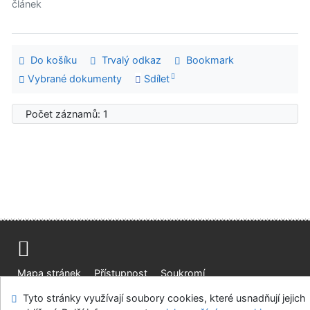
článek
Do košíku
Trvalý odkaz
Bookmark
Vybrané dokumenty
Sdílet
Počet záznamů: 1
Mapa stránek
Přístupnost
Soukromí
Modul OpenSearch
Napište nám
Nastavení cookies
Tyto stránky využívají soubory cookies, které usnadňují jejich