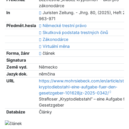
zákonodárce
In
Juristen Zeitung. - Jhrg. 80, (2025), Heft 21, 
963-971
Předmět.hesla
Německé trestní právo
Skutková podstata trestných činů
Zákonodárce
Virtuální měna
Forma, žánr
článek
Signatura
Země vyd.
Německo
Jazyk dok.
němčina
URL
https://www.mohrsiebeck.com/en/article/straf
kryptodiebstahl-eine-aufgabe-fuer-den-
gesetzgeber-101628jz-2025-0342/
Strafloser „Kryptodiebstahl“ – eine Aufgabe fü
Gesetzgeber
Databáze
Články