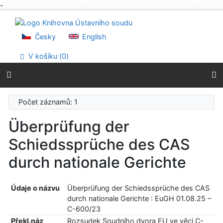
-
Přejít na obsah
Přejít na menu
Prohlášení o webové přístupnosti
Česky
English
V košíku (
0
)
Počet záznamů: 1
Überprüfung der
Schiedssprüche des CAS
durch nationale Gerichte
Údaje o názvu
Überprüfung der Schiedssprüche des CAS
durch nationale Gerichte : EuGH 01.08.25 –
C-600/23
Překl.náz
Rozsudek Soudního dvora EU ve věci C-