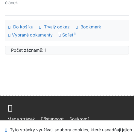
článek
Do košíku
Trvalý odkaz
Bookmark
Vybrané dokumenty
Sdílet
Počet záznamů: 1
Mapa stránek
Přístupnost
Soukromí
Modul OpenSearch
Napište nám
Nastavení cookies
Tyto stránky využívají soubory cookies, které usnadňují jejich