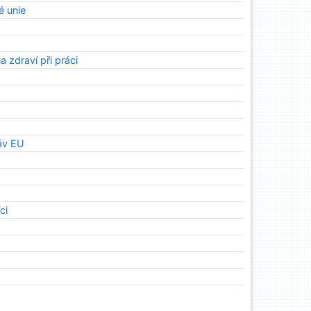
é unie
 zdraví při práci
ráv EU
ci