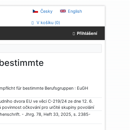
Česky
English
V košíku (
0
)
Přihlášení
r bestimmte
Impflicht für bestimmte Berufsgruppen : EuGH
dního dvora EU ve věci C-219/24 ze dne 12. 6.
 povinnost očkování pro určité skupiny povolání
enschrift. - Jhrg. 78, Heft 33, 2025, s. 2385-