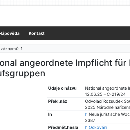
Nápověda
Kontakt
 záznamů: 1
onal angeordnete Impflicht fü
ufsgruppen
Údaje o názvu
National angeordnete 
12.06.25 – C-219/24
Překl.náz
Odvolací Rozsudek Sou
2025 Národně nařízená
In
Neue juristische Woch
2387
Předmět.hesla
Očkování