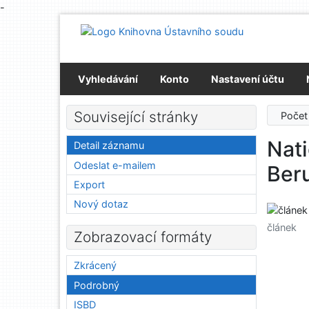
-
Přejít na obsah
Přejít na menu
Prohlášení o webové přístupnosti
Vyhledávání
Konto
Nastavení účtu
Související stránky
Počet
Nati
Detail záznamu
Odeslat e-mailem
Ber
Export
Nový dotaz
článek
Zobrazovací formáty
Zkrácený
Podrobný
ISBD