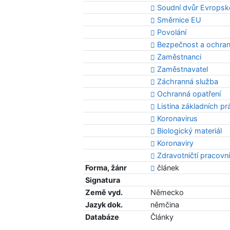
Soudní dvůr Evropsk
Směrnice EU
Povolání
Bezpečnost a ochrana
Zaměstnanci
Zaměstnavatel
Záchranná služba
Ochranná opatření
Listina základních p
Koronavirus
Biologický materiál
Koronaviry
Zdravotničtí pracovní
Forma, žánr
článek
Signatura
Země vyd.
Německo
Jazyk dok.
němčina
Databáze
Články