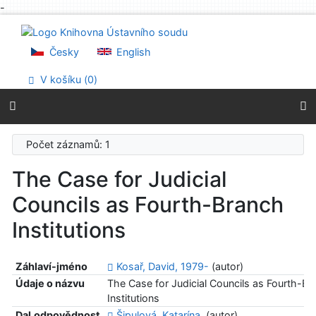
-
Přejít na obsah
Přejít na menu
Prohlášení o webové přístupnosti
Česky
English
V košíku (
0
)
Počet záznamů: 1
The Case for Judicial
Councils as Fourth-Branch
Institutions
Záhlaví-jméno
Kosař, David, 1979-
(autor)
Údaje o názvu
The Case for Judicial Councils as Fourth-Br
Institutions
Dal.odpovědnost
Šipulová, Katarína,
(autor)