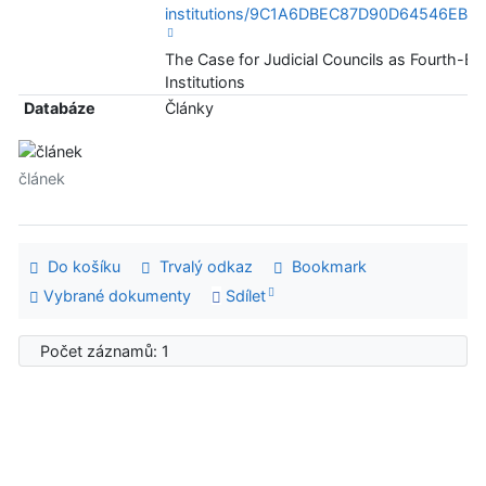
institutions/9C1A6DBEC87D90D64546EB1
The Case for Judicial Councils as Fourth-Br
Institutions
Databáze
Články
článek
Do košíku
Trvalý odkaz
Bookmark
Vybrané dokumenty
Sdílet
Počet záznamů: 1