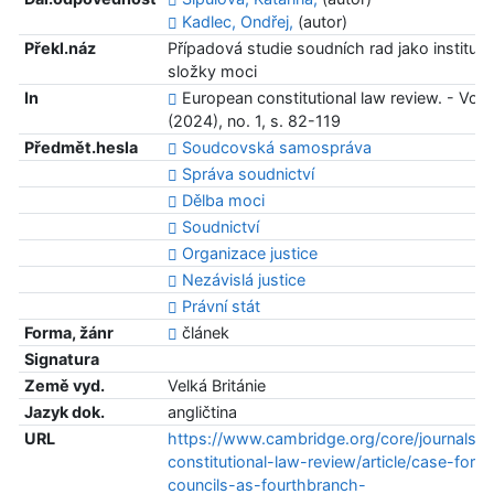
Kadlec, Ondřej,
(autor)
Překl.náz
Případová studie soudních rad jako institucí 
složky moci
In
European constitutional law review. - Vol. 
(2024), no. 1, s. 82-119
Předmět.hesla
Soudcovská samospráva
Správa soudnictví
Dělba moci
Soudnictví
Organizace justice
Nezávislá justice
Právní stát
Forma, žánr
článek
Signatura
Země vyd.
Velká Británie
Jazyk dok.
angličtina
URL
https://www.cambridge.org/core/journals/
constitutional-law-review/article/case-for-ju
councils-as-fourthbranch-