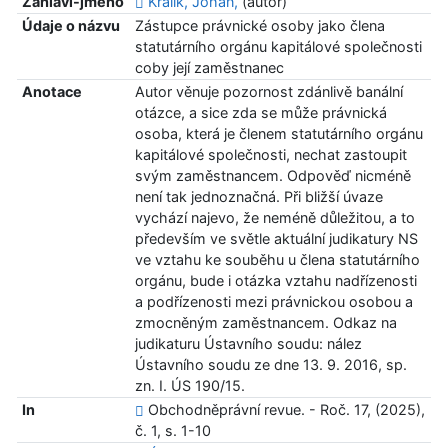
Záhlaví-jméno
Králík, Johan,
(autor)
Údaje o názvu
Zástupce právnické osoby jako člena
statutárního orgánu kapitálové společnosti
coby její zaměstnanec
Anotace
Autor věnuje pozornost zdánlivě banální
otázce, a sice zda se může právnická
osoba, která je členem statutárního orgánu
kapitálové společnosti, nechat zastoupit
svým zaměstnancem. Odpověď nicméně
není tak jednoznačná. Při bližší úvaze
vychází najevo, že neméně důležitou, a to
především ve světle aktuální judikatury NS
ve vztahu ke souběhu u člena statutárního
orgánu, bude i otázka vztahu nadřízenosti
a podřízenosti mezi právnickou osobou a
zmocněným zaměstnancem. Odkaz na
judikaturu Ústavního soudu: nález
Ústavního soudu ze dne 13. 9. 2016, sp.
zn. I. ÚS 190/15.
In
Obchodněprávní revue. - Roč. 17, (2025),
č. 1, s. 1-10