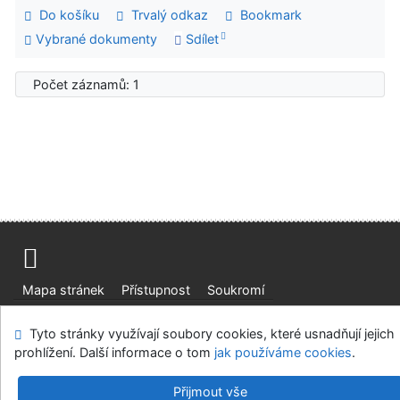
Do košíku
Trvalý odkaz
Bookmark
Vybrané dokumenty
Sdílet
Počet záznamů: 1
Mapa stránek
Přístupnost
Soukromí
Modul OpenSearch
Napište nám
Nastavení cookies
Tyto stránky využívají soubory cookies, které usnadňují jejich
prohlížení. Další informace o tom
jak používáme cookies
.
Ústavní soud, IČO: 48513687, se sídlem Joštova 625/8,
660 83 Brno
Přijmout vše