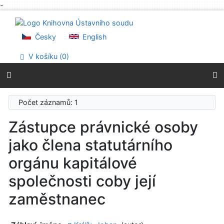
-
Přejít na obsah
Přejít na menu
Prohlášení o webové přístupnosti
Česky
English
V košíku (
0
)
Počet záznamů: 1
Zástupce právnické osoby
jako člena statutárního
orgánu kapitálové
společnosti coby její
zaměstnanec