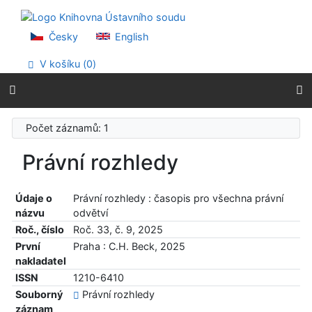
Přejít na obsah
Přejít na menu
Prohlášení o webové přístupnosti
Česky
English
V košíku (
0
)
Počet záznamů: 1
Právní rozhledy
Údaje o
Právní rozhledy : časopis pro všechna právní
názvu
odvětví
Roč., číslo
Roč. 33, č. 9, 2025
První
Praha : C.H. Beck, 2025
nakladatel
ISSN
1210-6410
Souborný
Právní rozhledy
záznam