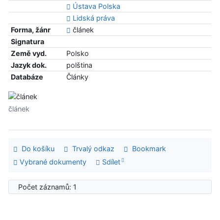
Ústava Polska
Lidská práva
Forma, žánr
článek
Signatura
Země vyd.
Polsko
Jazyk dok.
polština
Databáze
Články
článek
Do košíku
Trvalý odkaz
Bookmark
Vybrané dokumenty
Sdílet
Počet záznamů: 1