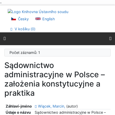
-
Přejít na obsah
Přejít na menu
Prohlášení o webové přístupnosti
Česky
English
V košíku (
0
)
Počet záznamů: 1
Sądownictwo
administracyjne w Polsce –
założenia konstytucyjne a
praktika
Záhlaví-jméno
Wiącek, Marcin,
(autor)
Údaje o názvu
Sądownictwo administracyjne w Polsce –