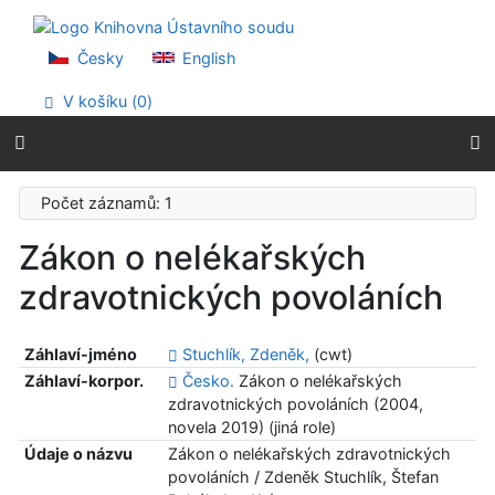
Přejít na obsah
Přejít na menu
Prohlášení o webové přístupnosti
Česky
English
V košíku (
0
)
Počet záznamů: 1
Zákon o nelékařských
zdravotnických povoláních
Záhlaví-jméno
Stuchlík, Zdeněk,
(cwt)
Záhlaví-korpor.
Česko.
Zákon o nelékařských
zdravotnických povoláních (2004,
novela 2019) (jiná role)
Údaje o názvu
Zákon o nelékařských zdravotnických
povoláních / Zdeněk Stuchlík, Štefan