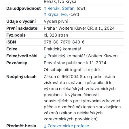
Rehák, Ivo Krýsa
Dal.odpovědnost
Rehák, Štefan,
(cwt)
Krýsa, Ivo,
(cwt)
Údaje o vydání
Vydání první
První nakladatel
Praha : Wolters Kluver ČR, a.s., 2024
Fyz.popis
xi, 323 stran
ISBN
978-80-7676-840-6
Edice
Praktický komentář
Edice/vedl.záhl.
Praktický komentář (Wolters Kluwer)
Poznámky
Právní stav publikace k 1.1. 2024
Obsahuje bibliografii a rejstřík
Neúplný obsah
Zákon č. 96/2004 Sb. o podmínkách
získávání a uznávání způsobilosti k
výkonu nelékařských zdravotnických
povolání a k výkonu činnosti
souvisejících s poskytováním zdravotní
péče a o změně některých souvisejících
zákonů (zákon o nelékařských
zdravotnických povoláních)
Předmět.hesla
Zdravotnické profese