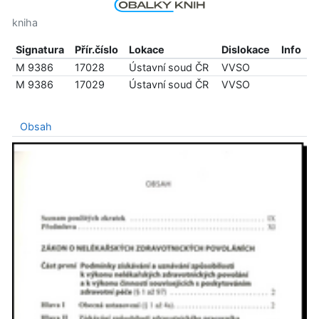
kniha
Signatura
Přír.číslo
Lokace
Dislokace
Info
M 9386
17028
Ústavní soud ČR
VVSO
M 9386
17029
Ústavní soud ČR
VVSO
Obsah