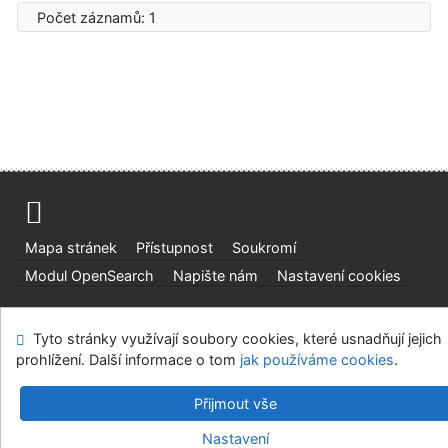
Počet záznamů: 1
Mapa stránek
Přístupnost
Soukromí
Modul OpenSearch
Napište nám
Nastavení cookies
Ústavní soud, IČO: 48513687, se sídlem Joštova 625/8,
Tyto stránky využívají soubory cookies, které usnadňují jejich
660 83 Brno
prohlížení. Další informace o tom
jak používáme cookies
.
©1993-2026
IPAC
v.4.8.63a
-
Cosmotron Bohemia, s.r.o.
Přijmout vše
Nastavení