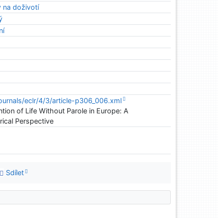
 na doživotí
ý
ní
journals/eclr/4/3/article-p306_006.xml
tion of Life Without Parole in Europe: A
ical Perspective
Sdílet