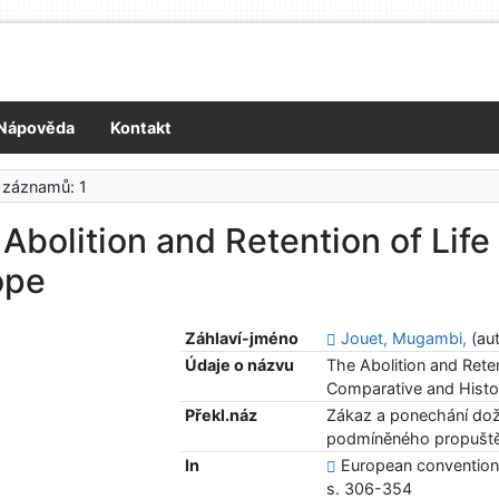
Nápověda
Kontakt
 záznamů: 1
Abolition and Retention of Life
ope
Záhlaví-jméno
Jouet, Mugambi,
(aut
Údaje o názvu
The Abolition and Reten
Comparative and Histor
Překl.náz
Zákaz a ponechání dož
podmíněného propuštěn
In
European convention o
s. 306-354