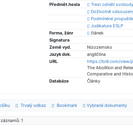
Předmět.hesla
Trest odnětí svobody
Doživotně odsouzen
Podmíněné propuště
Judikatura ESLP
Forma, žánr
článek
Signatura
Země vyd.
Nizozemsko
Jazyk dok.
angličtina
URL
https://brill.com/view/
The Abolition and Reten
Comparative and Histor
Databáze
Články
šíku
Trvalý odkaz
Bookmark
Vybrané dokumenty
 záznamů: 1