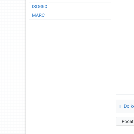
ISO690
MARC
Do ko
Počet