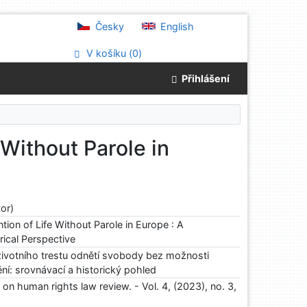
Česky
English
V košíku (
0
)
Přihlášení
 Without Parole in
or)
tion of Life Without Parole in Europe : A
ical Perspective
ivotního trestu odnětí svobody bez možnosti
í: srovnávací a historický pohled
n human rights law review. - Vol. 4, (2023), no. 3,