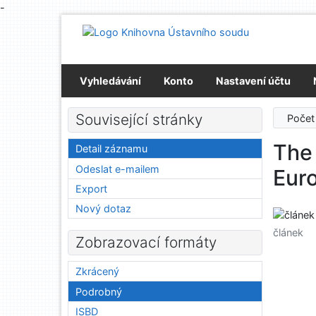
-
Přejít na obsah
Přejít na menu
Prohlášení o webové přístupnosti
Vyhledávání
Konto
Nastavení účtu
Související stránky
Počet
The 
Detail záznamu
Odeslat e-mailem
Eur
Export
Nový dotaz
článek
Zobrazovací formáty
Zkrácený
Podrobný
ISBD