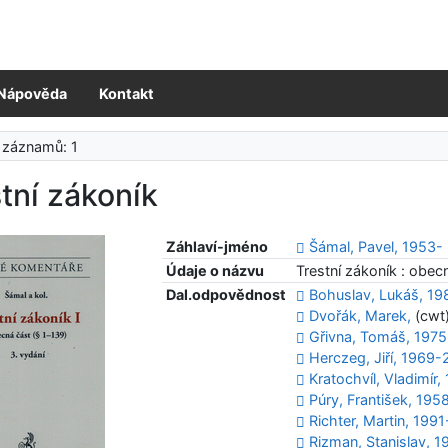
Nápověda
Kontakt
 záznamů: 1
tní zákoník
Záhlaví-jméno
Šámal, Pavel, 1953-
Údaje o názvu
Trestní zákoník : obecn
Dal.odpovědnost
Bohuslav, Lukáš, 19
Dvořák, Marek,
(cwt
Gřivna, Tomáš, 1975
Herczeg, Jiří, 1969-
Kratochvíl, Vladimír,
Púry, František, 195
Richter, Martin, 1991
Rizman, Stanislav, 1