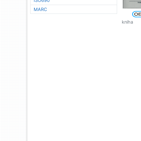
ISO690
MARC
kniha