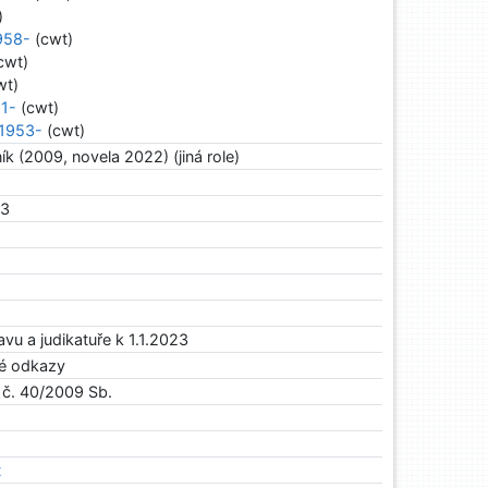
)
958-
(cwt)
cwt)
wt)
51-
(cwt)
 1953-
(cwt)
ík (2009, novela 2022) (jiná role)
23
vu a judikatuře k 1.1.2023
ké odkazy
n č. 40/2009 Sb.
t