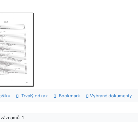
šíku
Trvalý odkaz
Bookmark
Vybrané dokumenty
 záznamů: 1