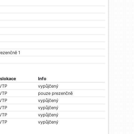
rezenčně 1
islokace
Info
VTP
vypůjčený
VTP
pouze prezenčně
VTP
vypůjčený
VTP
vypůjčený
VTP
vypůjčený
VTP
vypůjčený