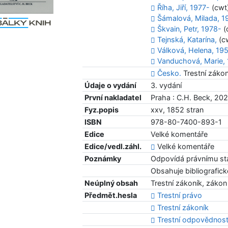
Říha, Jiří, 1977-
(cwt
Šámalová, Milada, 1
Škvain, Petr, 1978-
(
Tejnská, Katarína,
(c
Válková, Helena, 19
Vanduchová, Marie,
Česko.
Trestní zákon
Údaje o vydání
3. vydání
První nakladatel
Praha : C.H. Beck, 20
Fyz.popis
xxv, 1852 stran
ISBN
978-80-7400-893-1
Edice
Velké komentáře
Edice/vedl.záhl.
Velké komentáře
Poznámky
Odpovídá právnímu sta
Obsahuje bibliografic
Neúplný obsah
Trestní zákoník, záko
Předmět.hesla
Trestní právo
Trestní zákoník
Trestní odpovědnos