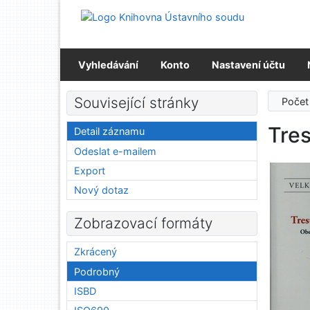
Přejít na obsah
Přejít na menu
Prohlášení o webové přístupnosti
Vyhledávání
Konto
Nastavení účtu
Související stránky
Počet
Tres
Detail záznamu
Odeslat e-mailem
Export
Nový dotaz
Zobrazovací formáty
Zkrácený
Podrobný
ISBD