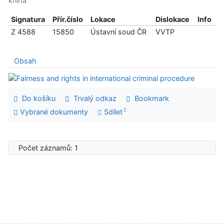
kniha
Signatura
Přír.číslo
Lokace
Dislokace
Info
Z 4588
15850
Ústavní soud ČR
VVTP
Obsah
Do košíku
Trvalý odkaz
Bookmark
Vybrané dokumenty
Sdílet
Počet záznamů: 1