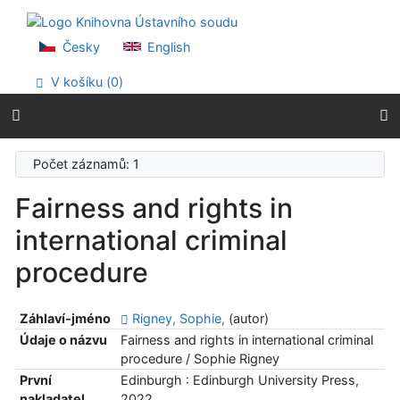
Přejít na obsah
Přejít na menu
Prohlášení o webové přístupnosti
Česky
English
V košíku (
0
)
Počet záznamů: 1
Fairness and rights in
international criminal
procedure
Záhlaví-jméno
Rigney, Sophie,
(autor)
Údaje o názvu
Fairness and rights in international criminal
procedure / Sophie Rigney
První
Edinburgh : Edinburgh University Press,
nakladatel
2022