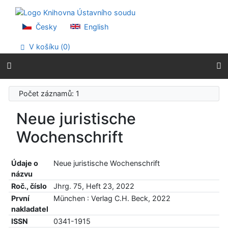
Přejít na obsah
Přejít na menu
Prohlášení o webové přístupnosti
Česky
English
V košíku (
0
)
Počet záznamů: 1
Neue juristische
Wochenschrift
Údaje o
Neue juristische Wochenschrift
názvu
Roč., číslo
Jhrg. 75, Heft 23, 2022
První
München : Verlag C.H. Beck, 2022
nakladatel
ISSN
0341-1915