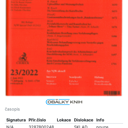
časopis
Signatura
Přír.číslo
Lokace
Dislokace
Info
N/A
3287800248
SKLAD
pouze