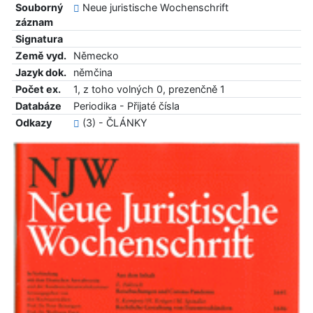
Souborný
Neue juristische Wochenschrift
záznam
Signatura
Země vyd.
Německo
Jazyk dok.
němčina
Počet ex.
1, z toho volných 0, prezenčně 1
Databáze
Periodika - Přijaté čísla
Odkazy
(3) - ČLÁNKY