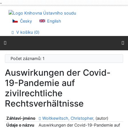
-
Přejít na obsah
Přejít na menu
Prohlášení o webové přístupnosti
Česky
English
V košíku (
0
)
Počet záznamů: 1
Auswirkungen der Covid-
19-Pandemie auf
zivilrechtliche
Rechtsverhältnisse
Záhlaví-jméno
Woitkewitsch, Christopher,
(autor)
Údaje o názvu
Auswirkungen der Covid-19-Pandemie auf