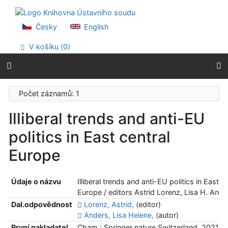
Přejít na obsah
Přejít na menu
Prohlášení o webové přístupnosti
Česky
English
V košíku (
0
)
Počet záznamů: 1
Illiberal trends and anti-EU
politics in East central
Europe
Údaje o názvu
Illiberal trends and anti-EU politics in East ce
Europe / editors Astrid Lorenz, Lisa H. Ande
Dal.odpovědnost
Lorenz, Astrid,
(editor)
Anders, Lisa Helene,
(autor)
První nakladatel
Cham : Springer nature Switzerland, 2021