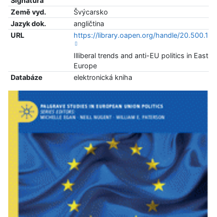
Signatura
Země vyd.
Švýcarsko
Jazyk dok.
angličtina
URL
https://library.oapen.org/handle/20.500.1
Illiberal trends and anti-EU politics in East ce
Europe
Databáze
elektronická kniha