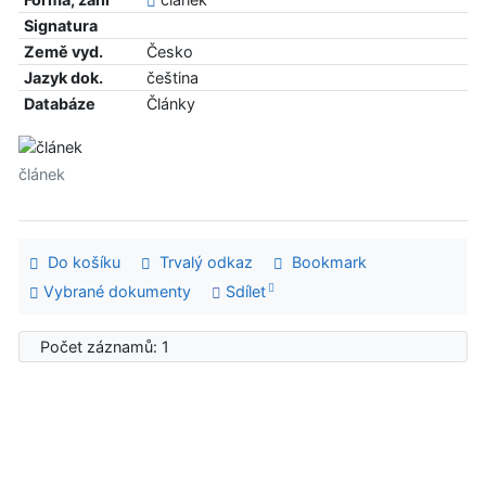
Signatura
Země vyd.
Česko
Jazyk dok.
čeština
Databáze
Články
článek
Do košíku
Trvalý odkaz
Bookmark
Vybrané dokumenty
Sdílet
Počet záznamů: 1