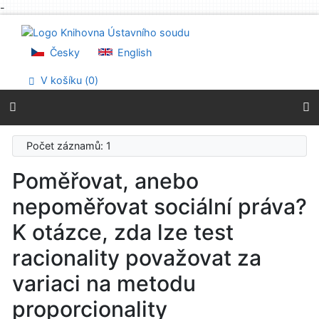
-
Přejít na obsah
Přejít na menu
Prohlášení o webové přístupnosti
Česky
English
V košíku (
0
)
Počet záznamů: 1
Poměřovat, anebo
nepoměřovat sociální práva?
K otázce, zda lze test
racionality považovat za
variaci na metodu
proporcionality