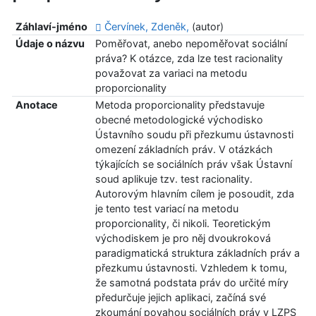
Záhlaví-jméno
Červínek, Zdeněk,
(autor)
Údaje o názvu
Poměřovat, anebo nepoměřovat sociální
práva? K otázce, zda lze test racionality
považovat za variaci na metodu
proporcionality
Anotace
Metoda proporcionality představuje
obecné metodologické východisko
Ústavního soudu při přezkumu ústavnosti
omezení základních práv. V otázkách
týkajících se sociálních práv však Ústavní
soud aplikuje tzv. test racionality.
Autorovým hlavním cílem je posoudit, zda
je tento test variací na metodu
proporcionality, či nikoli. Teoretickým
východiskem je pro něj dvoukroková
paradigmatická struktura základních práv a
přezkumu ústavnosti. Vzhledem k tomu,
že samotná podstata práv do určité míry
předurčuje jejich aplikaci, začíná své
zkoumání povahou sociálních práv v LZPS