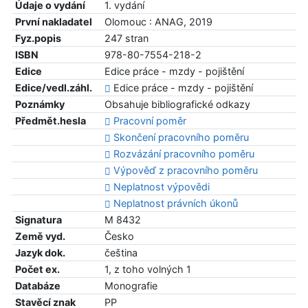
Údaje o vydání
1. vydání
První nakladatel
Olomouc : ANAG, 2019
Fyz.popis
247 stran
ISBN
978-80-7554-218-2
Edice
Edice práce - mzdy - pojištění
Edice/vedl.záhl.
Edice práce - mzdy - pojištění
Poznámky
Obsahuje bibliografické odkazy
Předmět.hesla
Pracovní poměr
Skončení pracovního poměru
Rozvázání pracovního poměru
Výpověď z pracovního poměru
Neplatnost výpovědi
Neplatnost právních úkonů
Signatura
M 8432
Země vyd.
Česko
Jazyk dok.
čeština
Počet ex.
1, z toho volných 1
Databáze
Monografie
Stavěcí znak
PP