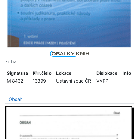
kniha
Signatura
Přír.číslo
Lokace
Dislokace
Info
M 8432
13399
Ústavní soud ČR
VVPP
Obsah