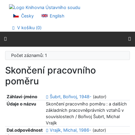
Přejít na obsah
Přejít na menu
Prohlášení o webové přístupnosti
Česky
English
V košíku (
0
)
Počet záznamů: 1
Skončení pracovního
poměru
Záhlaví-jméno
Šubrt, Bořivoj, 1948-
(autor)
Údaje o názvu
Skončení pracovního poměru : a dalších
základních pracovněprávních vztahů v
souvislostech / Bořivoj Šubrt, Michal
Vrajík
Dal.odpovědnost
Vrajík, Michal, 1986-
(autor)