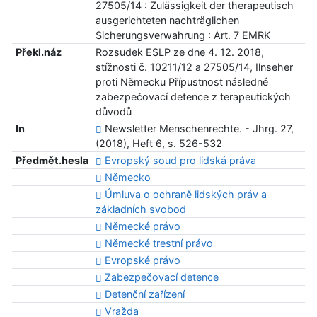
27505/14 : Zulässigkeit der therapeutisch
ausgerichteten nachträglichen
Sicherungsverwahrung : Art. 7 EMRK
Překl.náz
Rozsudek ESLP ze dne 4. 12. 2018,
stížnosti č. 10211/12 a 27505/14, Ilnseher
proti Německu Přípustnost následné
zabezpečovací detence z terapeutických
důvodů
In
Newsletter Menschenrechte. - Jhrg. 27,
(2018), Heft 6, s. 526-532
Předmět.hesla
Evropský soud pro lidská práva
Německo
Úmluva o ochraně lidských práv a
základních svobod
Německé právo
Německé trestní právo
Evropské právo
Zabezpečovací detence
Detenční zařízení
Vražda