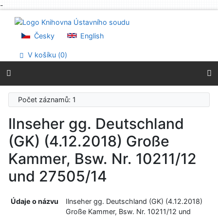
-
Přejít na obsah
Přejít na menu
Prohlášení o webové přístupnosti
Česky
English
V košíku (
0
)
Počet záznamů: 1
Ilnseher gg. Deutschland
(GK) (4.12.2018) Große
Kammer, Bsw. Nr. 10211/12
und 27505/14
Údaje o názvu
Ilnseher gg. Deutschland (GK) (4.12.2018)
Große Kammer, Bsw. Nr. 10211/12 und