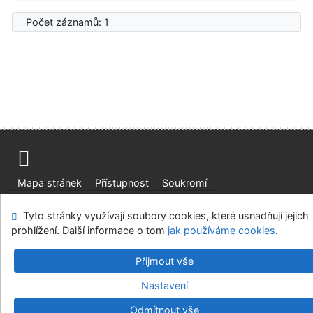
Počet záznamů: 1
Mapa stránek
Přístupnost
Soukromí
Modul OpenSearch
Napište nám
Nastavení cookies
Tyto stránky využívají soubory cookies, které usnadňují jejich
prohlížení. Další informace o tom
jak používáme cookies
.
Ústavní soud, IČO: 48513687, se sídlem Joštova 625/8,
660 83 Brno
Přijmout vše
©1993-2026
IPAC
v.4.8.63a
-
Cosmotron Bohemia, s.r.o.
Nastavení
Odmítnout vše