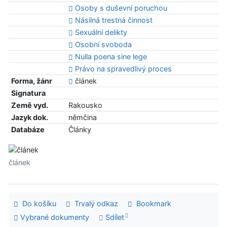
Osoby s duševní poruchou
Násilná trestná činnost
Sexuální delikty
Osobní svoboda
Nulla poena sine lege
Právo na spravedlivý proces
Forma, žánr
článek
Signatura
Země vyd.
Rakousko
Jazyk dok.
němčina
Databáze
Články
článek
Do košíku
Trvalý odkaz
Bookmark
Vybrané dokumenty
Sdílet