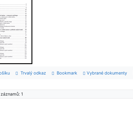
šíku
Trvalý odkaz
Bookmark
Vybrané dokumenty
 záznamů: 1