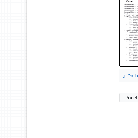
Do ko
Počet