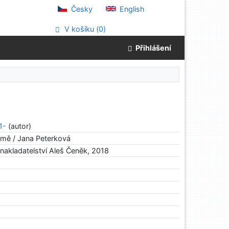
Česky
English
V košíku (
0
)
Přihlášení
1-
(autor)
mě / Jana Peterková
 nakladatelství Aleš Čeněk, 2018