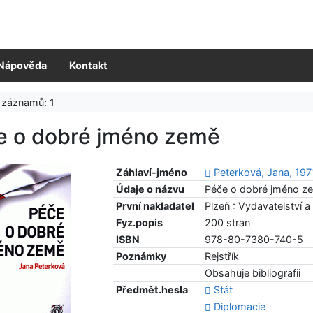
Nápověda
Kontakt
 záznamů: 1
e o dobré jméno země
Záhlaví-jméno
Peterková, Jana, 197
Údaje o názvu
Péče o dobré jméno ze
První nakladatel
Plzeň : Vydavatelství a
Fyz.popis
200 stran
ISBN
978-80-7380-740-5
Poznámky
Rejstřík
Obsahuje bibliografii
Předmět.hesla
Stát
Diplomacie