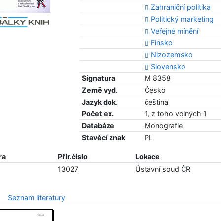
Zahraniční politika
Politický marketing
Veřejné mínění
Finsko
Nizozemsko
Slovensko
Signatura
M 8358
Země vyd.
Česko
Jazyk dok.
čeština
Počet ex.
1, z toho volných 1
Databáze
Monografie
Stavěcí znak
PL
ra
Přír.číslo
Lokace
13027
Ústavní soud ČR
Seznam literatury