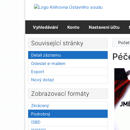
Přejít na obsah
Přejít na menu
Prohlášení o webové přístupnosti
Vyhledávání
Konto
Nastavení účtu
Související stránky
Počet
Péč
Detail záznamu
Odeslat e-mailem
Export
Nový dotaz
Zobrazovací formáty
Zkrácený
Podrobný
ISBD