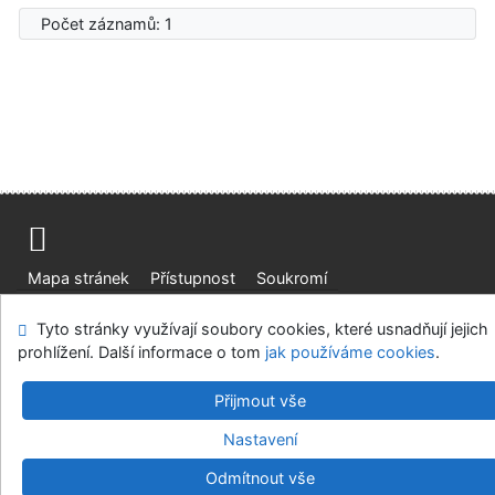
Počet záznamů: 1
Mapa stránek
Přístupnost
Soukromí
Modul OpenSearch
Napište nám
Nastavení cookies
Tyto stránky využívají soubory cookies, které usnadňují jejich
prohlížení. Další informace o tom
jak používáme cookies
.
Ústavní soud, IČO: 48513687, se sídlem Joštova 625/8,
660 83 Brno
Přijmout vše
©1993-2026
IPAC
v.4.8.63a
-
Cosmotron Bohemia, s.r.o.
Nastavení
Odmítnout vše