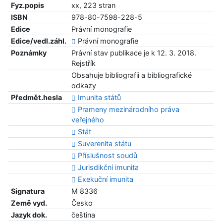
Fyz.popis
xx, 223 stran
ISBN
978-80-7598-228-5
Edice
Právní monografie
Edice/vedl.záhl.
Právní monografie
Poznámky
Právní stav publikace je k 12. 3. 2018.
Rejstřík
Obsahuje bibliografii a bibliografické
odkazy
Předmět.hesla
Imunita států
Prameny mezinárodního práva
veřejného
Stát
Suverenita státu
Příslušnost soudů
Jurisdikční imunita
Exekuční imunita
Signatura
M 8336
Země vyd.
Česko
Jazyk dok.
čeština