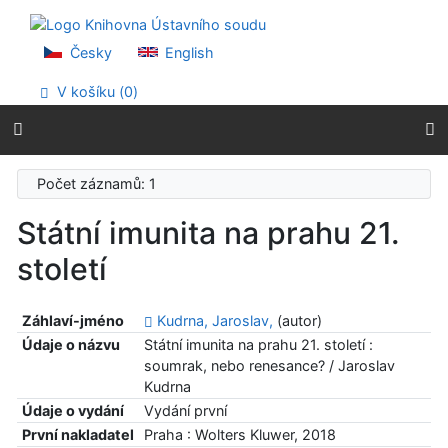
Přejít na obsah
Přejít na menu
Prohlášení o webové přístupnosti
Česky
English
V košíku (
0
)
Počet záznamů: 1
Státní imunita na prahu 21.
století
Záhlaví-jméno
Kudrna, Jaroslav,
(autor)
Údaje o názvu
Státní imunita na prahu 21. století :
soumrak, nebo renesance? / Jaroslav
Kudrna
Údaje o vydání
Vydání první
První nakladatel
Praha : Wolters Kluwer, 2018