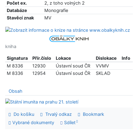
Počet ex.
2, z toho volných 2
Databáze
Monografie
Stavěcí znak
MV
kniha
Signatura
Přír.číslo
Lokace
Dislokace
Info
M 8336
12930
Ústavní soud ČR
VVMV
M 8336
12954
Ústavní soud ČR
SKLAD
Obsah
Do košíku
Trvalý odkaz
Bookmark
Vybrané dokumenty
Sdílet