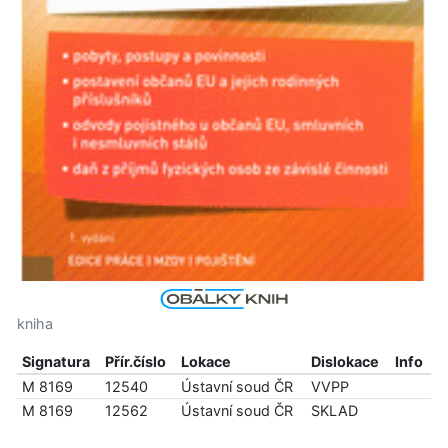
kniha
Signatura
Přír.číslo
Lokace
Dislokace
Info
M 8169
12540
Ústavní soud ČR
VVPP
M 8169
12562
Ústavní soud ČR
SKLAD