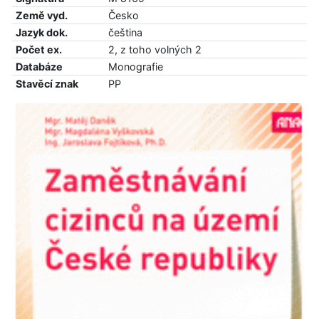
Země vyd.
Česko
Jazyk dok.
čeština
Počet ex.
2, z toho volných 2
Databáze
Monografie
Stavěcí znak
PP