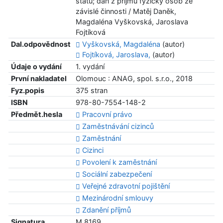
států; daň z příjmů fyzický osob ze
závislé činnosti / Matěj Daněk,
Magdaléna Vyškovská, Jaroslava
Fojtíková
Dal.odpovědnost
Vyškovská, Magdaléna
(autor)
Fojtíková, Jaroslava,
(autor)
Údaje o vydání
1. vydání
První nakladatel
Olomouc : ANAG, spol. s.r.o., 2018
Fyz.popis
375 stran
ISBN
978-80-7554-148-2
Předmět.hesla
Pracovní právo
Zaměstnávání cizinců
Zaměstnání
Cizinci
Povolení k zaměstnání
Sociální zabezpečení
Veřejné zdravotní pojištění
Mezinárodní smlouvy
Zdanění příjmů
Signatura
M 8169