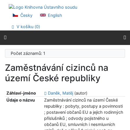
Přejít na obsah
Přejít na menu
Prohlášení o webové přístupnosti
Česky
English
V košíku (
0
)
Počet záznamů: 1
Zaměstnávání cizinců na
území České republiky
Záhlaví-jméno
Daněk, Matěj
(autor)
Údaje o názvu
Zaměstnávání cizinců na území České
republiky : pobyty, postupy a povinnosti
; postavení občanů EU a jejich rodinných
příslušníků ; odvody pojistného u
občanů EU, smluvních i nesmluvních