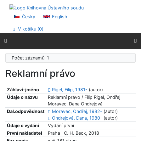
Přejít na obsah
Přejít na menu
Prohlášení o webové přístupnosti
Česky
English
V košíku (
0
)
Počet záznamů: 1
Reklamní právo
Záhlaví-jméno
Rigel, Filip, 1981-
(autor)
Údaje o názvu
Reklamní právo / Filip Rigel, Ondřej
Moravec, Dana Ondrejová
Dal.odpovědnost
Moravec, Ondřej, 1982-
(autor)
Ondrejová, Dana, 1980-
(autor)
Údaje o vydání
Vydání první
První nakladatel
Praha : C. H. Beck, 2018
Fyz.popis
xvii, 181 stran