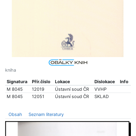
kniha
Signatura
Přír.číslo
Lokace
Dislokace
Info
M 8045
12019
Ústavní soud ČR
VVHP
M 8045
12051
Ústavní soud ČR
SKLAD
Obsah
Seznam literatury