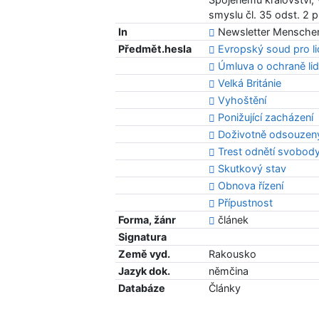
smyslu čl. 35 odst. 2 
In
Newsletter Menschenr
Předmět.hesla
Evropský soud pro l
Úmluva o ochraně li
Velká Británie
Vyhoštění
Ponižující zacházení
Doživotně odsouzen
Trest odnětí svobody
Skutkový stav
Obnova řízení
Přípustnost
Forma, žánr
článek
Signatura
Země vyd.
Rakousko
Jazyk dok.
němčina
Databáze
Články