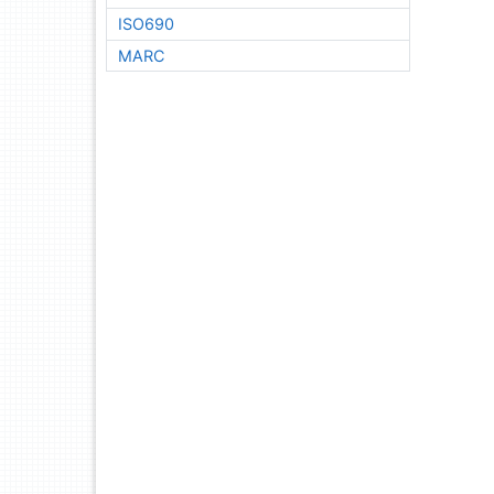
ISO690
MARC