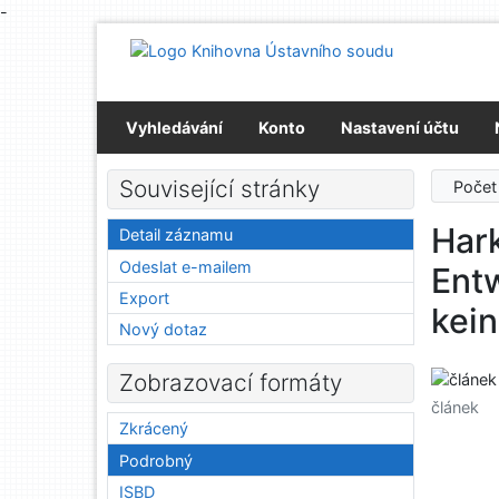
-
Přejít na obsah
Přejít na menu
Prohlášení o webové přístupnosti
Vyhledávání
Konto
Nastavení účtu
Související stránky
Počet
Hark
Detail záznamu
Odeslat e-mailem
Ent
Export
kein
Nový dotaz
Zobrazovací formáty
článek
Zkrácený
Podrobný
ISBD