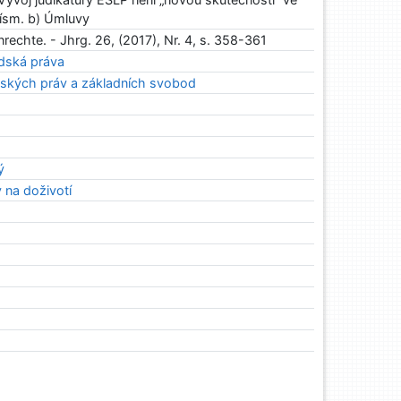
písm. b) Úmluvy
echte. - Jhrg. 26, (2017), Nr. 4, s. 358-361
idská práva
dských práv a základních svobod
ý
 na doživotí