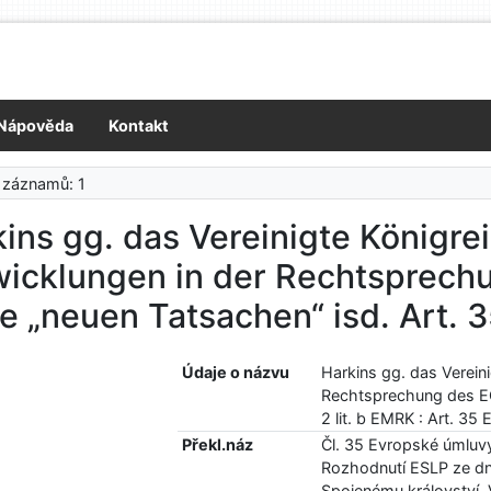
Nápověda
Kontakt
 záznamů: 1
ins gg. das Vereinigte Königrei
wicklungen in der Rechtsprech
e „neuen Tatsachen“ isd. Art. 3
Údaje o názvu
Harkins gg. das Vereini
Rechtsprechung des EG
2 lit. b EMRK : Art. 35
Překl.náz
Čl. 35 Evropské úmluv
Rozhodnutí ESLP ze dne
Spojenému království, 