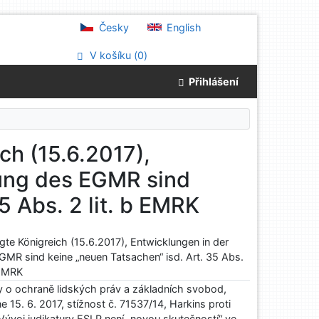
Česky
English
V košíku (
0
)
Přihlášení
ch (15.6.2017),
ung des EGMR sind
5 Abs. 2 lit. b EMRK
gte Königreich (15.6.2017), Entwicklungen in der
MR sind keine „neuen Tatsachen“ isd. Art. 35 Abs.
 EMRK
y o ochraně lidských práv a základních svobod,
 15. 6. 2017, stížnost č. 71537/14, Harkins proti
Vývoj judikatury ESLP není „novou skutečností“ ve