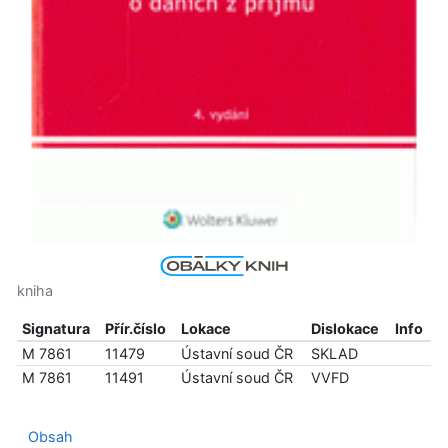
kniha
Signatura
Přír.číslo
Lokace
Dislokace
Info
M 7861
11479
Ústavní soud ČR
SKLAD
M 7861
11491
Ústavní soud ČR
VVFD
Obsah