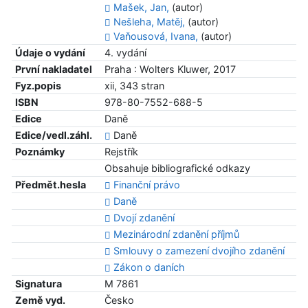
Mašek, Jan,
(autor)
Nešleha, Matěj,
(autor)
Vaňousová, Ivana,
(autor)
Údaje o vydání
4. vydání
První nakladatel
Praha : Wolters Kluwer, 2017
Fyz.popis
xii, 343 stran
ISBN
978-80-7552-688-5
Edice
Daně
Edice/vedl.záhl.
Daně
Poznámky
Rejstřík
Obsahuje bibliografické odkazy
Předmět.hesla
Finanční právo
Daně
Dvojí zdanění
Mezinárodní zdanění příjmů
Smlouvy o zamezení dvojího zdanění
Zákon o daních
Signatura
M 7861
Země vyd.
Česko