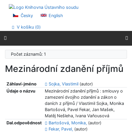
Přejít na obsah
Přejít na menu
Prohlášení o webové přístupnosti
Česky
English
V košíku (
0
)
Počet záznamů: 1
Mezinárodní zdanění příjmů
Záhlaví-jméno
Sojka, Vlastimil
(autor)
Údaje o názvu
Mezinárodní zdanění příjmů : smlouvy o
zamezení dvojího zdanění a zákon o
daních z příjmů / Vlastimil Sojka, Monika
Bartošová, Pavel Fekar, Jan Mašek,
Matěj Nešleha, Ivana Vaňousová
Dal.odpovědnost
Bartošová, Monika,
(autor)
Fekar, Pavel,
(autor)