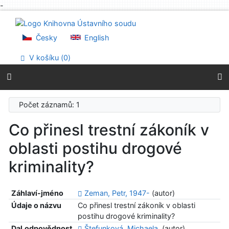
-
Přejít na obsah
Přejít na menu
Prohlášení o webové přístupnosti
Česky
English
V košíku (
0
)
Počet záznamů: 1
Co přinesl trestní zákoník v
oblasti postihu drogové
kriminality?
Záhlaví-jméno
Zeman, Petr, 1947-
(autor)
Údaje o názvu
Co přinesl trestní zákoník v oblasti
postihu drogové kriminality?
Dal.odpovědnost
Štefunková, Michaela,
(autor)