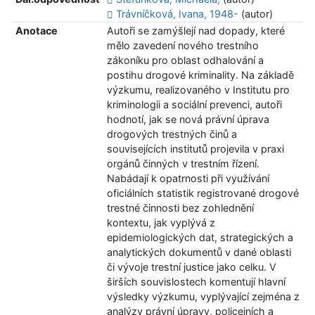
Trávníčková, Ivana, 1948-
(autor)
Anotace
Autoři se zamýšlejí nad dopady, které
mělo zavedení nového trestního
zákoníku pro oblast odhalování a
postihu drogové kriminality. Na základě
výzkumu, realizovaného v Institutu pro
kriminologii a sociální prevenci, autoři
hodnotí, jak se nová právní úprava
drogových trestných činů a
souvisejících institutů projevila v praxi
orgánů činných v trestním řízení.
Nabádají k opatrnosti při využívání
oficiálních statistik registrované drogové
trestné činnosti bez zohlednění
kontextu, jak vyplývá z
epidemiologických dat, strategických a
analytických dokumentů v dané oblasti
či vývoje trestní justice jako celku. V
širších souvislostech komentují hlavní
výsledky výzkumu, vyplývající zejména z
analýzy právní úpravy, policejních a