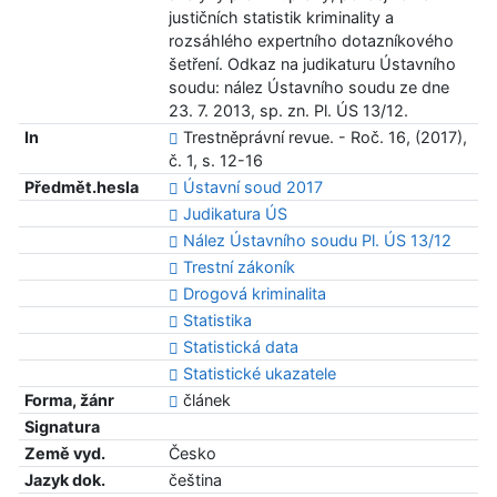
justičních statistik kriminality a
rozsáhlého expertního dotazníkového
šetření. Odkaz na judikaturu Ústavního
soudu: nález Ústavního soudu ze dne
23. 7. 2013, sp. zn. Pl. ÚS 13/12.
In
Trestněprávní revue. - Roč. 16, (2017),
č. 1, s. 12-16
Předmět.hesla
Ústavní soud 2017
Judikatura ÚS
Nález Ústavního soudu Pl. ÚS 13/12
Trestní zákoník
Drogová kriminalita
Statistika
Statistická data
Statistické ukazatele
Forma, žánr
článek
Signatura
Země vyd.
Česko
Jazyk dok.
čeština