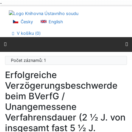
-
Přejít na obsah
Přejít na menu
Prohlášení o webové přístupnosti
Česky
English
V košíku (
0
)
Počet záznamů: 1
Erfolgreiche
Verzögerungsbeschwerde
beim BVerfG /
Unangemessene
Verfahrensdauer (2 ½ J. von
insgesamt fast 5 ½ J.