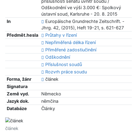
příslušnosti senátů uvnitř soudu /
Odškodnění ve výši 3.000 €: Spolkový
ústavní soud, Karlsruhe - 20. 8. 2015
In
Europäische Grundrechte Zeitschrift. -
Jhrg. 42, (2015), Heft 19-21, s. 621-627
Předmět.hesla
Průtahy v řízení
Nepřiměřená délka řízení
Přiměřené zadostiučinění
Odškodnění
Příslušnost soudů
Rozvrh práce soudu
Forma, žánr
článek
Signatura
Země vyd.
Německo
Jazyk dok.
němčina
Databáze
Články
článek