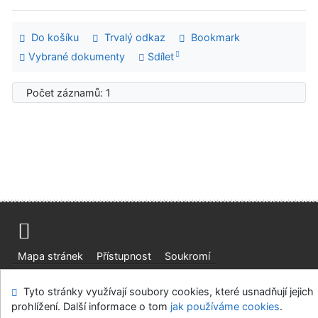
Do košíku
Trvalý odkaz
Bookmark
Vybrané dokumenty
Sdílet
Počet záznamů: 1
Mapa stránek
Přístupnost
Soukromí
Modul OpenSearch
Napište nám
Nastavení cookies
Tyto stránky využívají soubory cookies, které usnadňují jejich
prohlížení. Další informace o tom
jak používáme cookies
.
Ústavní soud, IČO: 48513687, se sídlem Joštova 625/8,