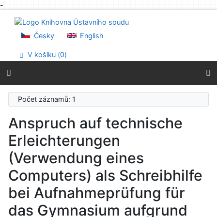
-
Přejít na obsah
Přejít na menu
Prohlášení o webové přístupnosti
Česky
English
V košíku (
0
)
Počet záznamů: 1
Anspruch auf technische
Erleichterungen
(Verwendung eines
Computers) als Schreibhilfe
bei Aufnahmeprüfung für
das Gymnasium aufgrund