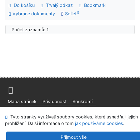
Do košíku
Trvalý odkaz
Bookmark
Vybrané dokumenty
Sdílet
Počet záznamů: 1
Mapa stránek
Přístupnost
Soukromí
Modul OpenSearch
Napište nám
Nastavení cookies
Tyto stránky využívají soubory cookies, které usnadňují jejich
prohlížení. Další informace o tom
jak používáme cookies
.
Ústavní soud, IČO: 48513687, se sídlem Joštova 625/8,
660 83 Brno
Přijmout vše