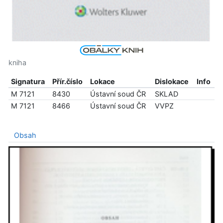
kniha
Signatura
Přír.číslo
Lokace
Dislokace
Info
M 7121
8430
Ústavní soud ČR
SKLAD
M 7121
8466
Ústavní soud ČR
VVPZ
Obsah