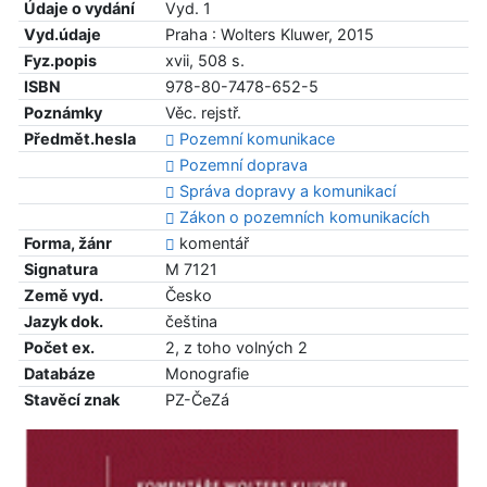
Údaje o vydání
Vyd. 1
Vyd.údaje
Praha : Wolters Kluwer, 2015
Fyz.popis
xvii, 508 s.
ISBN
978-80-7478-652-5
Poznámky
Věc. rejstř.
Předmět.hesla
Pozemní komunikace
Pozemní doprava
Správa dopravy a komunikací
Zákon o pozemních komunikacích
Forma, žánr
komentář
Signatura
M 7121
Země vyd.
Česko
Jazyk dok.
čeština
Počet ex.
2, z toho volných 2
Databáze
Monografie
Stavěcí znak
PZ-ČeZá