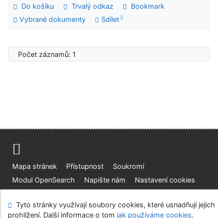
Do košíku
Trvalý odkaz
Bookmark
Vybrané dokumenty
Sdílet
Počet záznamů: 1
Mapa stránek
Přístupnost
Soukromí
Modul OpenSearch
Napište nám
Nastavení cookies
Ústavní soud, IČO: 48513687, se sídlem Joštova 625/8,
Tyto stránky využívají soubory cookies, které usnadňují jejich
660 83 Brno
prohlížení. Další informace o tom
jak používáme cookies
.