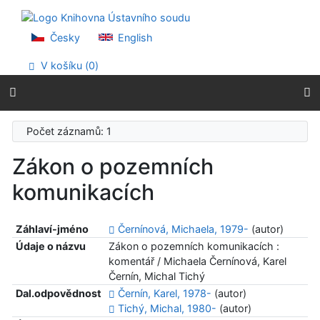
Přejít na obsah
Přejít na menu
Prohlášení o webové přístupnosti
Česky
English
V košíku (
0
)
Počet záznamů: 1
Zákon o pozemních
komunikacích
Záhlaví-jméno
Černínová, Michaela, 1979-
(autor)
Údaje o názvu
Zákon o pozemních komunikacích :
komentář / Michaela Černínová, Karel
Černín, Michal Tichý
Dal.odpovědnost
Černín, Karel, 1978-
(autor)
Tichý, Michal, 1980-
(autor)