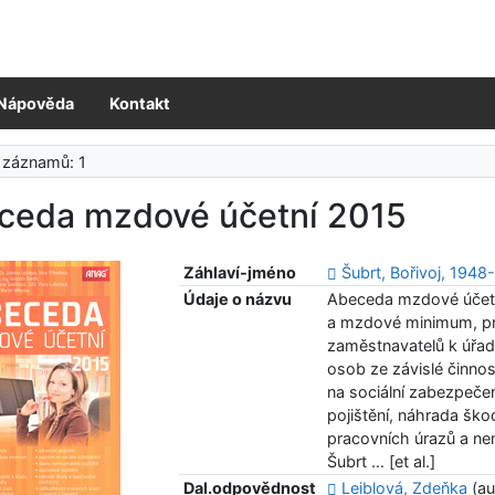
Nápověda
Kontakt
 záznamů: 1
ceda mzdové účetní 2015
Záhlaví-jméno
Šubrt, Bořivoj, 1948
Údaje o názvu
Abeceda mzdové účetn
a mzdové minimum, pr
zaměstnavatelů k úřad
osob ze závislé činnost
na sociální zabezpeče
pojištění, náhrada š
pracovních úrazů a nem
Šubrt ... [et al.]
Dal.odpovědnost
Leiblová, Zdeňka
(au