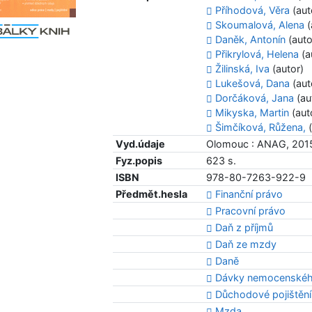
Příhodová, Věra
(aut
Skoumalová, Alena
(
Daněk, Antonín
(auto
Přikrylová, Helena
(a
Žilinská, Iva
(autor)
Lukešová, Dana
(aut
Dorčáková, Jana
(au
Mikyska, Martin
(aut
Šimčíková, Růžena,
(
Vyd.údaje
Olomouc : ANAG, 201
Fyz.popis
623 s.
ISBN
978-80-7263-922-9
Předmět.hesla
Finanční právo
Pracovní právo
Daň z příjmů
Daň ze mzdy
Daně
Dávky nemocenského
Důchodové pojištění
Mzda