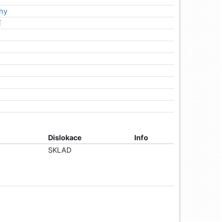
ahy
í
Dislokace
Info
SKLAD