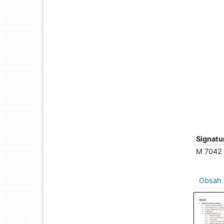
Signatu
M 7042
Obsah