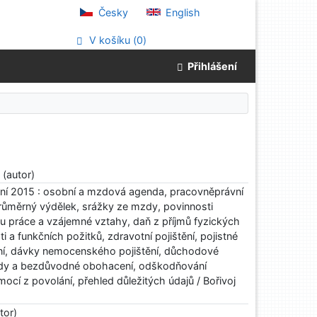
Česky
English
V košíku (
0
)
Přihlášení
-
(autor)
í 2015 : osobní a mzdová agenda, pracovněprávní
ůměrný výdělek, srážky ze mzdy, povinnosti
u práce a vzájemné vztahy, daň z příjmů fyzických
i a funkčních požitků, zdravotní pojištění, pojistné
ní, dávky nemocenského pojištění, důchodové
kody a bezdůvodné obohacení, odškodňování
ocí z povolání, přehled důležitých údajů / Bořivoj
tor)