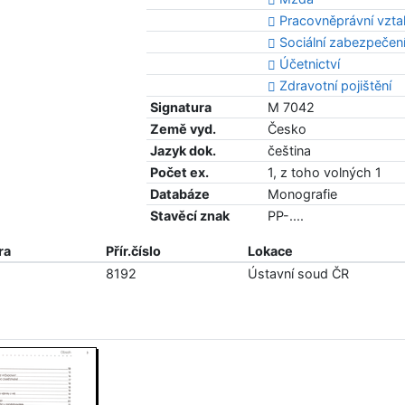
Pracovněprávní vzt
Sociální zabezpečen
Účetnictví
Zdravotní pojištění
Signatura
M 7042
Země vyd.
Česko
Jazyk dok.
čeština
Počet ex.
1, z toho volných 1
Databáze
Monografie
Stavěcí znak
PP-....
ra
Přír.číslo
Lokace
8192
Ústavní soud ČR