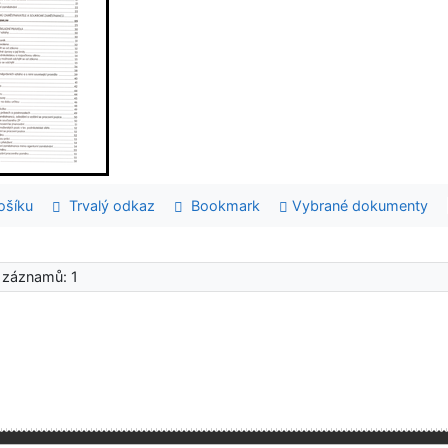
šíku
Trvalý odkaz
Bookmark
Vybrané dokumenty
 záznamů: 1