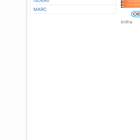
ISO690
MARC
kniha