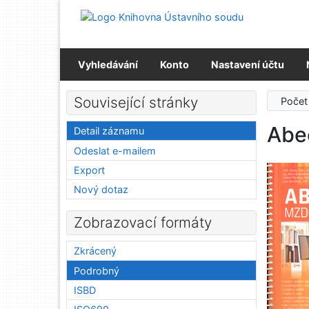
Přejít na obsah
Přejít na menu
Prohlášení o webové přístupnosti
Vyhledávání
Konto
Nastavení účtu
Související stránky
Počet
Abe
Detail záznamu
Odeslat e-mailem
Export
Nový dotaz
Zobrazovací formáty
Zkrácený
Podrobný
ISBD