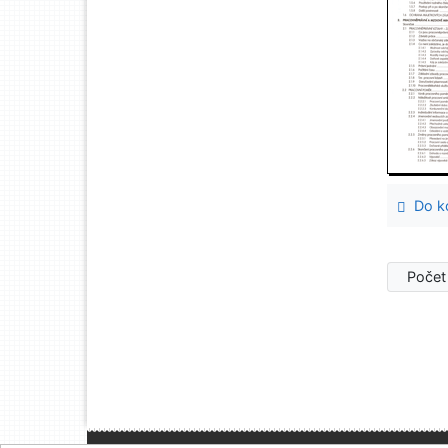
Do ko
Počet