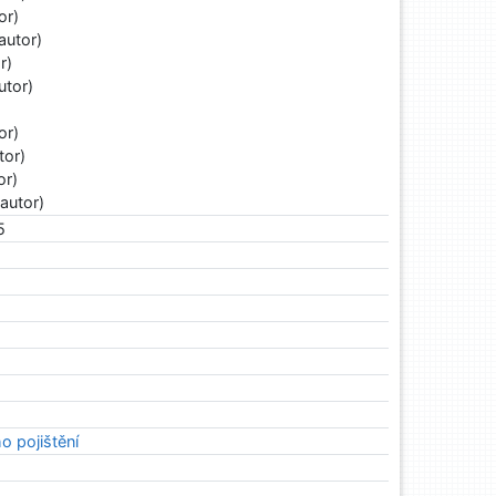
or)
autor)
r)
utor)
or)
tor)
or)
autor)
5
 pojištění