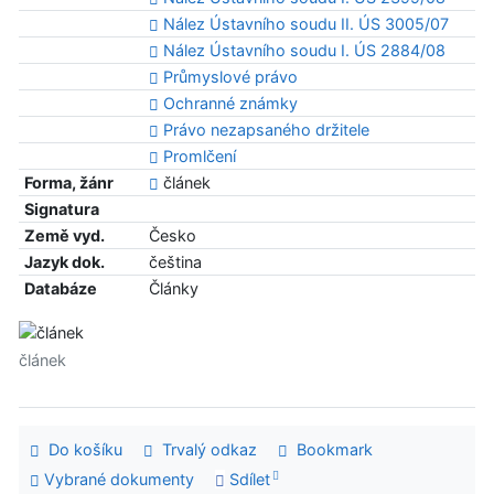
Nález Ústavního soudu II. ÚS 3005/07
Nález Ústavního soudu I. ÚS 2884/08
Průmyslové právo
Ochranné známky
Právo nezapsaného držitele
Promlčení
Forma, žánr
článek
Signatura
Země vyd.
Česko
Jazyk dok.
čeština
Databáze
Články
článek
Do košíku
Trvalý odkaz
Bookmark
Vybrané dokumenty
Sdílet