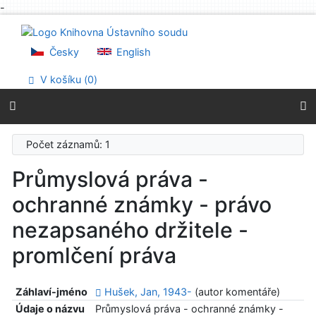
-
Přejít na obsah
Přejít na menu
Prohlášení o webové přístupnosti
Česky
English
V košíku (
0
)
Počet záznamů: 1
Průmyslová práva -
ochranné známky - právo
nezapsaného držitele -
promlčení práva
Záhlaví-jméno
Hušek, Jan, 1943-
(autor komentáře)
Údaje o názvu
Průmyslová práva - ochranné známky -