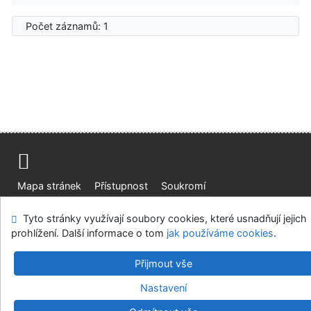
Počet záznamů: 1
Mapa stránek
Přístupnost
Soukromí
Modul OpenSearch
Napište nám
Nastavení cookies
Tyto stránky využívají soubory cookies, které usnadňují jejich
prohlížení. Další informace o tom
jak používáme cookies
.
Ústavní soud, IČO: 48513687, se sídlem Joštova 625/8,
660 83 Brno
Přijmout vše
©1993-2026
IPAC
v.4.8.63a
-
Cosmotron Bohemia, s.r.o.
Nastavení