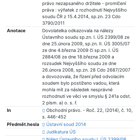
právo nezapsaného držitele - promlčení
práva : výňatek z rozhodnutí Nejvyššího
soudu ČR z 15.4.2014, sp.zn. 23 Cdo
3790/2011
Anotace
Dovolatelka odkazovala na nálezy
Ústavního soudu sp.zn. I. ÚS 2399/08 ze
dne 25.února 2009, sp.zn. II. ÚS 3005/07
ze dne 4.března 2009 či sp.zn. I. ÚS
2884/08 ze dne 18.března 2009 a
rozsudek Nejvyššího soudu ze dne
26.února 2008, sp.zn. 28 Cdo 2687/2007
a dovozovala, že řízení před odvolacím
soudem bylo postiženo vadou, která
mohla mít za následek nesprávné
rozhodnutí ve věci ve smyslu § 241a odst.
2 písm. a) o. s. ř.
In
Obchodní právo. - Roč. 22, (2014), č. 10,
s. 446-452
Předmět.hesla
Ústavní soud 2014
Judikatura ÚS
Nález Ústavního soudu I. ÚS 2399/08