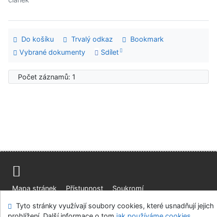
Do košíku
Trvalý odkaz
Bookmark
Vybrané dokumenty
Sdílet
Počet záznamů: 1
Mapa stránek
Přístupnost
Soukromí
Modul OpenSearch
Napište nám
Nastavení cookies
Tyto stránky využívají soubory cookies, které usnadňují jejich
prohlížení. Další informace o tom
jak používáme cookies
.