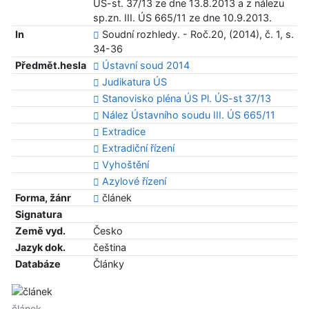
ÚS-st. 37/13 ze dne 13.8.2013 a z nálezu
sp.zn. III. ÚS 665/11 ze dne 10.9.2013.
In
Soudní rozhledy. - Roč.20, (2014), č. 1, s.
34-36
Předmět.hesla
Ústavní soud 2014
Judikatura ÚS
Stanovisko pléna ÚS Pl. ÚS-st 37/13
Nález Ústavního soudu III. ÚS 665/11
Extradice
Extradiční řízení
Vyhoštění
Azylové řízení
Forma, žánr
článek
Signatura
Země vyd.
Česko
Jazyk dok.
čeština
Databáze
Články
článek