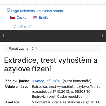
-
Přejít na obsah
Přejít na menu
Prohlášení o webové přístupnosti
Česky
English
V košíku (
0
)
Počet záznamů: 1
Extradice, trest vyhoštění a
azylové řízení
Záhlaví-jméno
Kmec, Jiří, 1976-
(autor komentáře)
Údaje o názvu
Extradice, trest vyhoštění a azylové řízení :
rozsudek ze 17.10.2013, č. 65303/10,
Budrevich proti České republice
Anotace
V komentáři citace ze stanoviska sp.zn. Pl.