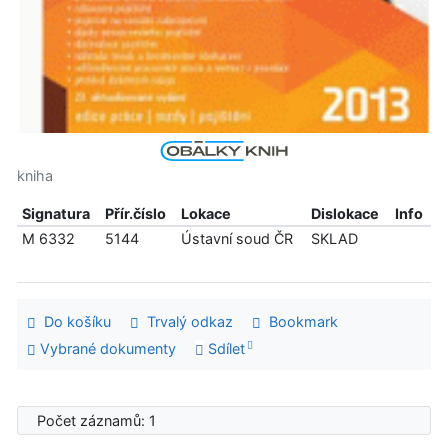
kniha
Signatura
Přír.číslo
Lokace
Dislokace
Info
M 6332
5144
Ústavní soud ČR
SKLAD
Do košíku
Trvalý odkaz
Bookmark
Vybrané dokumenty
Sdílet
Počet záznamů: 1