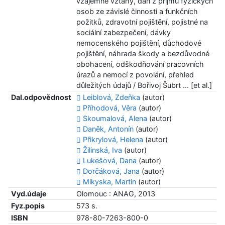
vzájemné vztahy, daň z příjmů fyzických
osob ze závislé činnosti a funkčních
požitků, zdravotní pojištění, pojistné na
sociální zabezpečení, dávky
nemocenského pojištění, důchodové
pojištění, náhrada škody a bezdůvodné
obohacení, odškodňování pracovních
úrazů a nemocí z povolání, přehled
důležitých údajů / Bořivoj Šubrt ... [et al.]
Dal.odpovědnost
Leiblová, Zdeňka
(autor)
Příhodová, Věra
(autor)
Skoumalová, Alena
(autor)
Daněk, Antonín
(autor)
Přikrylová, Helena
(autor)
Žilinská, Iva
(autor)
Lukešová, Dana
(autor)
Dorčáková, Jana
(autor)
Mikyska, Martin
(autor)
Vyd.údaje
Olomouc : ANAG, 2013
Fyz.popis
573 s.
ISBN
978-80-7263-800-0