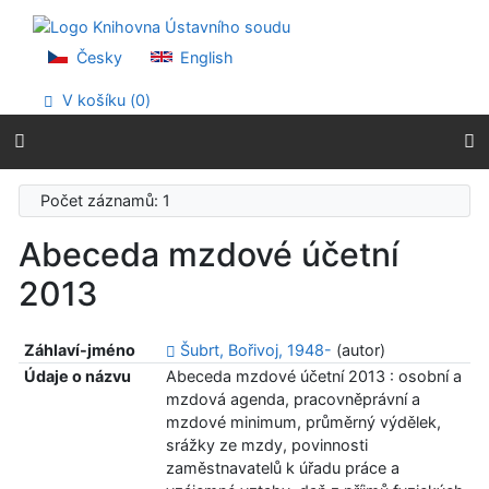
Přejít na obsah
Přejít na menu
Prohlášení o webové přístupnosti
Česky
English
V košíku (
0
)
Počet záznamů: 1
Abeceda mzdové účetní
2013
Záhlaví-jméno
Šubrt, Bořivoj, 1948-
(autor)
Údaje o názvu
Abeceda mzdové účetní 2013 : osobní a
mzdová agenda, pracovněprávní a
mzdové minimum, průměrný výdělek,
srážky ze mzdy, povinnosti
zaměstnavatelů k úřadu práce a