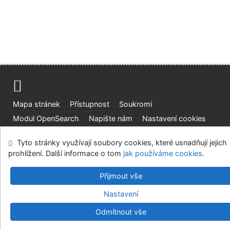
Mapa stránek
Přístupnost
Soukromí
Modul OpenSearch
Napište nám
Nastavení cookies
Tyto stránky využívají soubory cookies, které usnadňují jejich
Ústavní soud, IČO: 48513687, se sídlem Joštova 625/8,
prohlížení. Další informace o tom
jak používáme cookies
.
660 83 Brno
©1993-2026
IPAC
v.4.8.63a
-
Cosmotron Bohemia, s.r.o.
Přijmout vše
Nastavení
Odmítnout vše