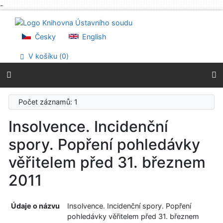
-
Přejít na obsah
Přejít na menu
Prohlášení o webové přístupnosti
Česky
English
V košíku (
0
)
Počet záznamů: 1
Insolvence. Incidenční
spory. Popření pohledávky
věřitelem před 31. březnem
2011
Údaje o názvu
Insolvence. Incidenční spory. Popření
pohledávky věřitelem před 31. březnem