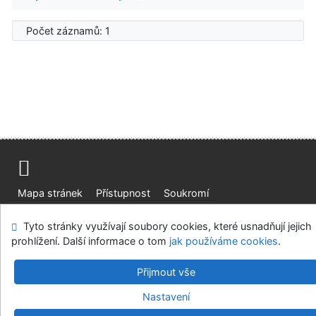
Počet záznamů: 1
Mapa stránek
Přístupnost
Soukromí
Modul OpenSearch
Napište nám
Nastavení cookies
Tyto stránky využívají soubory cookies, které usnadňují jejich
prohlížení. Další informace o tom
jak používáme cookies
.
Ústavní soud, IČO: 48513687, se sídlem Joštova 625/8,
660 83 Brno
Přijmout vše
©1993-2026
IPAC
v.4.8.63a
-
Cosmotron Bohemia, s.r.o.
Nastavení