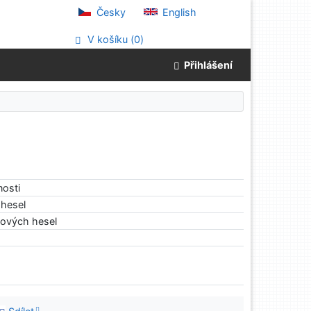
Česky
English
V košíku (
0
)
Přihlášení
nosti
hesel
tových hesel