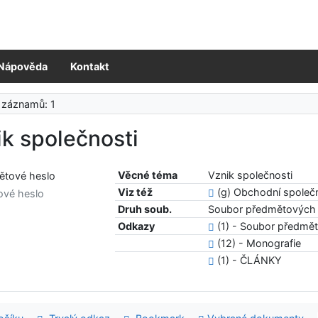
Nápověda
Kontakt
 záznamů: 1
k společnosti
Věcné téma
Vznik společnosti
Viz též
(g) Obchodní společ
ové heslo
Druh soub.
Soubor předmětových 
Odkazy
(1) - Soubor předmě
(12) - Monografie
(1) - ČLÁNKY