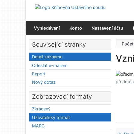
Přejít na obsah
Přejít na menu
Prohlášení o webové přístupnosti
Vyhledávání
Konto
Nastavení účtu
Související stránky
Počet
Vzni
Detail záznamu
Odeslat e-mailem
Export
předmět
Nový dotaz
Zobrazovací formáty
Zkrácený
Uživatelský formát
MARC