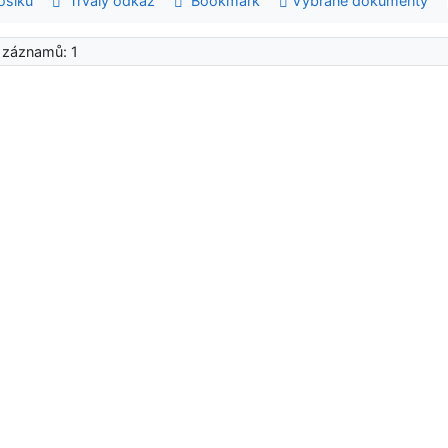
šíku
Trvalý odkaz
Bookmark
Vybrané dokumenty
 záznamů: 1