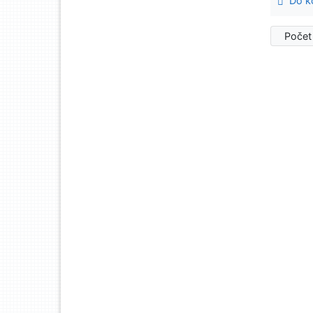
Do ko
Počet