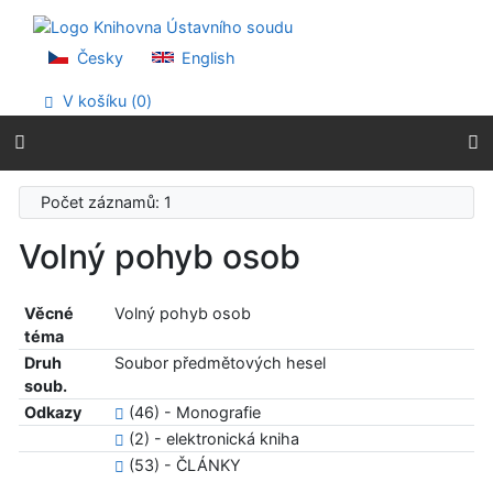
Přejít na obsah
Přejít na menu
Prohlášení o webové přístupnosti
Česky
English
V košíku (
0
)
Počet záznamů: 1
Volný pohyb osob
Věcné
Volný pohyb osob
téma
Druh
Soubor předmětových hesel
soub.
Odkazy
(46) - Monografie
(2) - elektronická kniha
(53) - ČLÁNKY