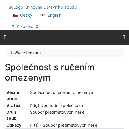
Přejít na obsah
Přejít na menu
Prohlášení o webové přístupnosti
Česky
English
V košíku (
0
)
Počet záznamů: 1
Společnost s ručením
omezeným
Věcné
Společnost s ručením omezeným
téma
Viz též
(g) Obchodní společnosti
Druh
Soubor předmětových hesel
soub.
Odkazy
(1) - Soubor předmětových hesel