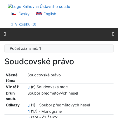
Přejít na obsah
Přejít na menu
Prohlášení o webové přístupnosti
Česky
English
V košíku (
0
)
Počet záznamů: 1
Soudcovské právo
Věcné
Soudcovské právo
téma
Viz též
(n) Soudcovská moc
Druh
Soubor předmětových hesel
soub.
Odkazy
(1) - Soubor předmětových hesel
(17) - Monografie
(20) - ČLÁNKY