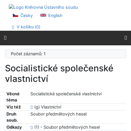
Přejít na obsah
Přejít na menu
Prohlášení o webové přístupnosti
Česky
English
V košíku (
0
)
Počet záznamů: 1
Socialistické společenské
vlastnictví
Věcné
Socialistické společenské vlastnictví
téma
Viz též
(g) Vlastnictví
Druh
Soubor předmětových hesel
soub.
Odkazy
(1) - Soubor předmětových hesel