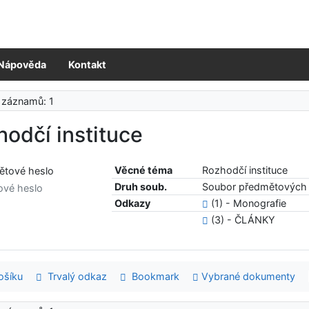
Nápověda
Kontakt
 záznamů: 1
odčí instituce
Věcné téma
Rozhodčí instituce
Druh soub.
Soubor předmětových 
ové heslo
Odkazy
(1) - Monografie
(3) - ČLÁNKY
šíku
Trvalý odkaz
Bookmark
Vybrané dokumenty