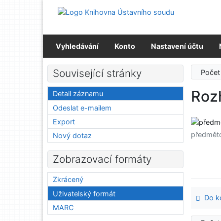
Přejít na obsah
Přejít na menu
Prohlášení o webové přístupnosti
Vyhledávání
Konto
Nastavení účtu
Související stránky
Počet
Rozh
Detail záznamu
Odeslat e-mailem
Export
předmět
Nový dotaz
Zobrazovací formáty
Zkrácený
Uživatelský formát
Do ko
MARC