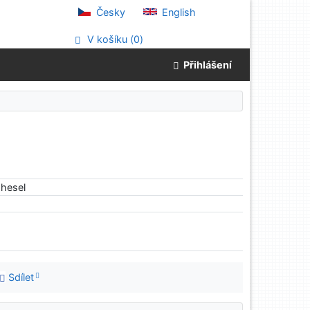
Česky
English
V košíku (
0
)
Přihlášení
hesel
Sdílet