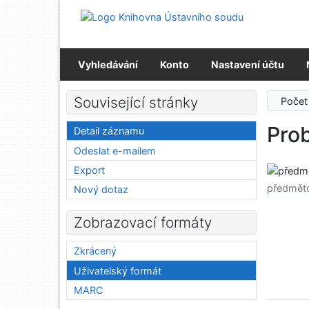
Přejít na obsah
Přejít na menu
Prohlášení o webové přístupnosti
Vyhledávání
Konto
Nastavení účtu
Související stránky
Počet
Pro
Detail záznamu
Odeslat e-mailem
Export
předmět
Nový dotaz
Zobrazovací formáty
Zkrácený
Uživatelský formát
MARC