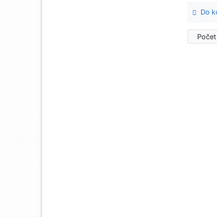
Do ko
Počet