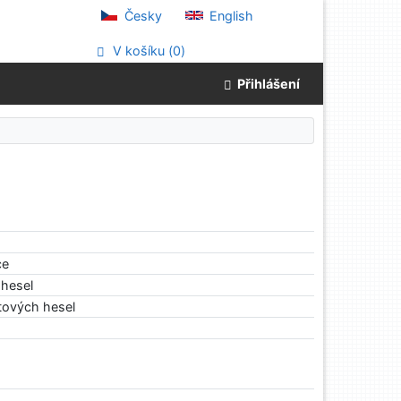
Česky
English
V košíku (
0
)
Přihlášení
ce
hesel
tových hesel