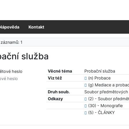
Nápověda
Kontakt
 záznamů: 1
bační služba
Věcné téma
Probační služba
Viz též
(n) Probace
ové heslo
(g) Mediace a proba
Druh soub.
Soubor předmětových 
Odkazy
(2) - Soubor předmě
(30) - Monografie
(5) - ČLÁNKY