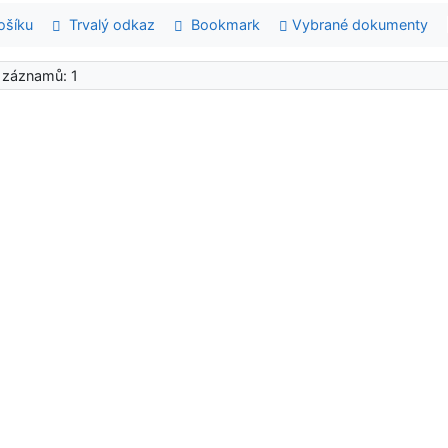
šíku
Trvalý odkaz
Bookmark
Vybrané dokumenty
 záznamů: 1