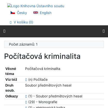
Přejít na obsah
Přejít na menu
Prohlášení o webové přístupnosti
Česky
English
V košíku (
0
)
Počet záznamů: 1
Počítačová kriminalita
Věcné
Počítačová kriminalita
téma
Viz též
(n) Počítače
Druh
Soubor předmětových hesel
soub.
Odkazy
(1) - Soubor předmětových hesel
(29) - Monografie
(1) - elektronická kniha