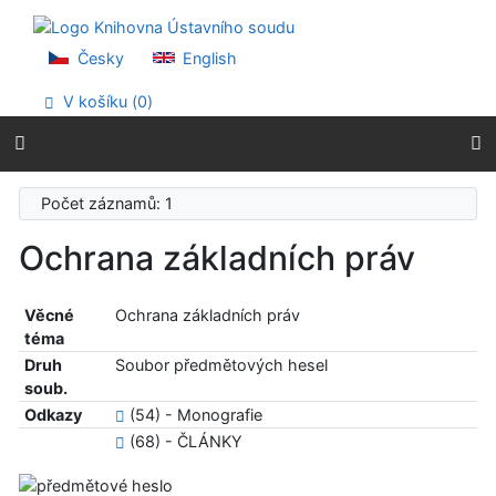
Přejít na obsah
Přejít na menu
Prohlášení o webové přístupnosti
Česky
English
V košíku (
0
)
Počet záznamů: 1
Ochrana základních práv
Věcné
Ochrana základních práv
téma
Druh
Soubor předmětových hesel
soub.
Odkazy
(54) - Monografie
(68) - ČLÁNKY