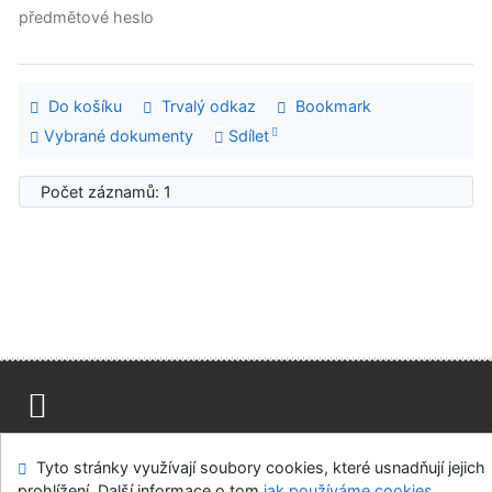
předmětové heslo
Do košíku
Trvalý odkaz
Bookmark
Vybrané dokumenty
Sdílet
Počet záznamů: 1
Mapa stránek
Přístupnost
Soukromí
Tyto stránky využívají soubory cookies, které usnadňují jejich
Modul OpenSearch
Napište nám
Nastavení cookies
prohlížení. Další informace o tom
jak používáme cookies
.