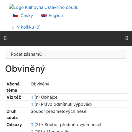
Přejít na obsah
Přejít na menu
Prohlášení o webové přístupnosti
Česky
English
V košíku (
0
)
Počet záznamů: 1
Obviněný
Věcné
Obviněný
téma
Viz též
(n) Obhájce
(n) Právo odmítnutí výpovědi
Druh
Soubor předmětových hesel
soub.
Odkazy
(2) - Soubor předmětových hesel
(19) - Monografie