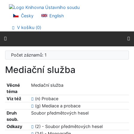
Přejít na obsah
Přejít na menu
Prohlášení o webové přístupnosti
Česky
English
V košíku (
0
)
Počet záznamů: 1
Mediační služba
Věcné
Mediační služba
téma
Viz též
(n) Probace
(g) Mediace a probace
Druh
Soubor předmětových hesel
soub.
Odkazy
(2) - Soubor předmětových hesel
(24) - Monografie